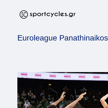
Skip
to
content
Euroleague Panathinaikos