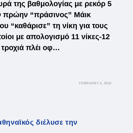
ρά της βαθμολογίας με ρεκόρ 5
. Ο πρώην “πράσινος” Μάικ
ου “καθάρισε” τη νίκη για τους
οίοι με απολογισμό 11 νίκες-12
ε τροχιά πλέι οφ…
FEBRUARY 2, 2022
θηναϊκός διέλυσε την