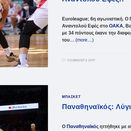
Euroleague; 6η αγωνιστική. Ο 
Αναντολού Εφές στο
ΟΑΚΑ
, Β
με 34 πόντους έκανε την διαφ
του…
(more…)
ON
COMMENTS OFF
EUROLEAGUE;
Ο
ΠΑΝΑΘΗΝΑΪΚΌΣ
ΔΙΈΛΥΣΕ
ΤΗΝ
ΑΝΑΝΤΟΛΟΎ
ΕΦΈΣ!!
ΜΠΑΣΚΕΤ
Παναθηναϊκός: Λύγι
Ο
Παναθηναϊκός
ηττήθηκε με σ