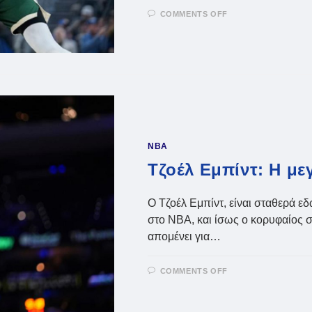
ON
COMMENTS OFF
ΓΙΆΝΝΗΣ
ΑΝΤΕΤΟΚΟΎΝΜ
ΤΙ
ΔΊΝΟΥΝ
ΟΙ
ΓΟΥΌΡΙΟΡΣ
ΓΙΑ
ΝΑ
ΤΟΝ
ΑΠΟΚΤΉΣΟΥΝ
NBA
Τζοέλ Εμπίντ: Η μ
Ο Τζοέλ Εμπίντ, είναι σταθερά ε
στο NBA, και ίσως ο κορυφαίος σ
απομένει για…
ON
COMMENTS OFF
ΤΖΟΈΛ
ΕΜΠΊΝΤ:
Η
ΜΕΓΆΛΗ