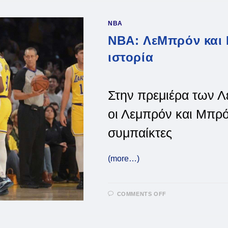
ΑΨΕΓΆΔΙΑΣΤΟ
TRIPLE-
DOUBLE
NBA
ΣΤΗΝ
ΙΣΤΟΡΊΑ
NBA: ΛεΜπρόν και 
ιστορία
Στην πρεμιέρα των Λ
οι Λεμπρόν και Μπρό
συμπαίκτες
(more…)
ON
COMMENTS OFF
NBA:
ΛΕΜΠΡΌΝ
ΚΑΙ
ΜΠΡΌΝΙ
ΤΖΈΙΜΣ