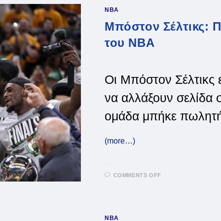
ΈΓΡΑΨΑΝ
NBA
ΙΣΤΟΡΊΑ
Μπόστον Σέλτικς: 
του NBA
Οι Μπόστον Σέλτικς ε
να αλλάξουν σελίδα 
ομάδα μπήκε πωλητή
(more…)
ON
COMMENTS OFF
ΜΠΌΣΤΟΝ
ΣΈΛΤΙΚΣ:
ΠΡΟΣ
ΠΏΛΗΣΗ
ΟΙ
ΠΡΩΤΑΘΛΗΤΈΣ
NBA
ΤΟΥ