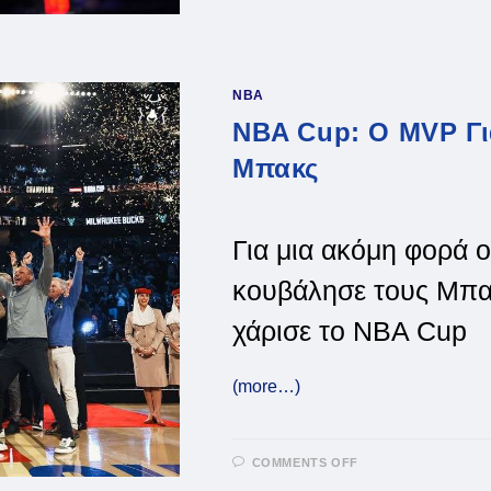
ΤΟΥ
ΠΤΏΣΗ
ΣΤΟ
RANKING
NBA
NBA Cup: Ο MVP Γι
Μπακς
Για μια ακόμη φορά 
κουβάλησε τους Μπακ
χάρισε το NBA Cup
(more…)
ON
COMMENTS OFF
NBA
CUP: