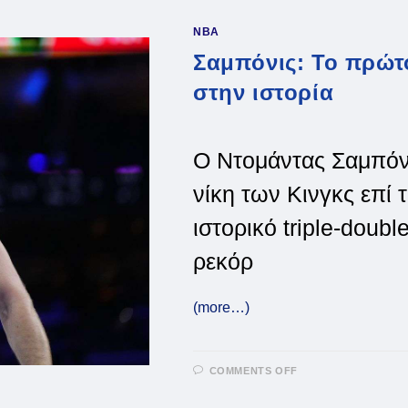
ΟΔΉΓΗΣΕ
ΤΟΥΣ
NBA
ΜΠΑΚΣ
ΣΤΟΝ
Σαμπόνις: Το πρώτο
ΤΕΛΙΚΌ
στην ιστορία
Ο Ντομάντας Σαμπόνις
νίκη των Κινγκς επί
ιστορικό triple-doub
ρεκόρ
(more…)
ON
COMMENTS OFF
ΣΑΜΠΌΝΙΣ:
ΤΟ
ΠΡΏΤΟ