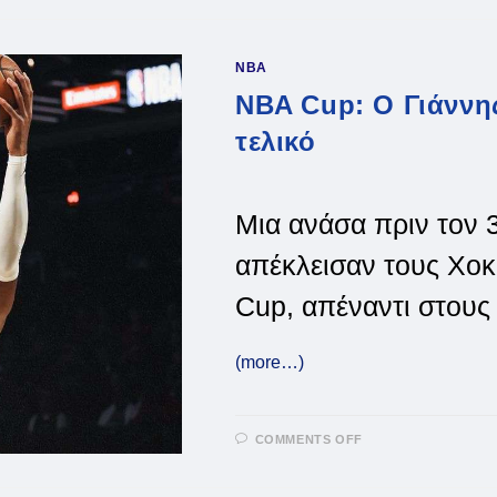
Ο
MVP
ΓΙΆΝΝΗΣ
ΧΆΡΙΣΕ
NBA
ΤΗΝ
ΚΟΎΠΑ
NBA Cup: Ο Γιάννη
ΣΤΟΥΣ
ΜΠΑΚΣ
τελικό
Μια ανάσα πριν τον 
απέκλεισαν τους Χοκ
Cup, απέναντι στους
(more…)
ON
COMMENTS OFF
NBA
CUP:
Ο
ΓΙΆΝΝΗΣ