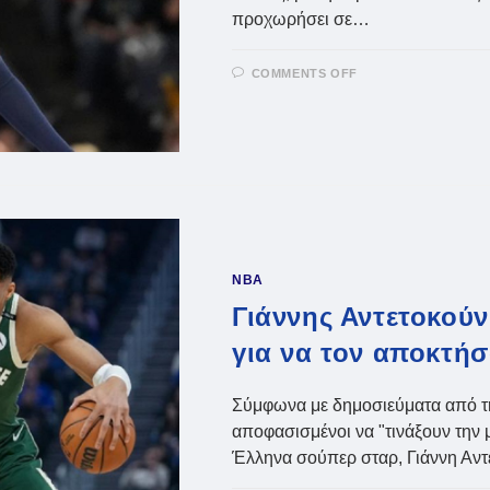
προχωρήσει σε…
ON
COMMENTS OFF
ΧΙΟΎΣΤΟΝ
ΡΌΚΕΤΣ:
ΔΕΝ
ΘΑ
ΚΙΝΗΘΟΎΝ
ΓΙΑ
ΤΟΝ
ΜΟΡΆΝΤ
NBA
Γιάννης Αντετοκούν
για να τον αποκτή
Σύμφωνα με δημοσιεύματα από την
αποφασισμένοι να "τινάξουν την 
Έλληνα σούπερ σταρ, Γιάννη Αν