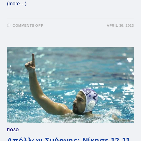
(more…)
ON
COMMENTS OFF
APRIL 30, 2023
ΑΠΌΛΛΩΝ
ΣΜΎΡΝΗΣ:
Η
ΤΕΡΆΣΤΙΑ
ΕΠΙΤΥΧΊΑ
ΤΗΣ
ΚΑΤΆΚΤΗΣΗΣ
ΕΥΡΩΠΑΪΚΟΎ
ΤΡΟΠΑΊΟΥ
(VID)
ΠΟΛΟ
Απόλλων Σμύρνης: Νίκησε 12-11