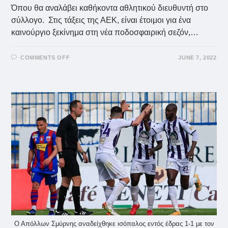
Όπου θα αναλάβει καθήκοντα αθλητικού διευθυντή στο
σύλλογο. Στις τάξεις της ΑΕΚ, είναι έτοιμοι για ένα
καινούργιο ξεκίνημα στη νέα ποδοσφαιρική σεζόν,…
ON
COMMENTS OFF
JUNE 7, 2022
ΜΠΡΟΎΝΟ
ΆΛΒΕΣ:
NΈΟΣ
ΑΘΛΗΤΙΚΌΣ
ΔΙΕΥΘΥΝΤΉΣ
ΣΤΗΝ
ΑΕΚ!
Ο Απόλλων Σμύρνης αναδείχθηκε ισόπαλος εντός έδρας 1-1 με τον