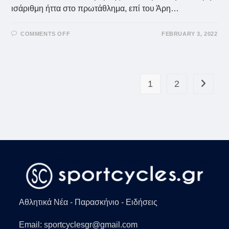
ισάριθμη ήττα στο πρωτάθλημα, επί του Άρη…
ON
COMMENTS OFF
FEBRUARY 3, 2022
ΑΕΚ:
ΞΕΚΊΝΗΣΕ
ΠΡΟΕΤΟΙΜΑΣΊΑ
ΕΝΌΨΕΙ
ΑΠΌΛΛΩΝ
ΣΜΎΡΝΗΣ!
1
2
Go to th
Αθλητικά Νέα - Παρασκήνιο - Ειδήσεις
Email: sportcyclesgr@gmail.com