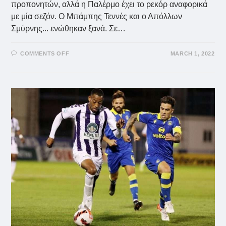
προπονητών, αλλά η Παλέρμο έχει το ρεκόρ αναφορικά
με μία σεζόν. Ο Μπάμπης Τεννές και ο Απόλλων
Σμύρνης... ενώθηκαν ξανά. Σε…
ON
COMMENTS OFF
MARCH 1, 2022
ΑΠΌΛΛΩΝ
ΣΜΎΡΝΗΣ:
ΤΟ
ΤΡΕΛΌ
ΜΕ
ΤΙΣ
ΑΛΛΑΓΈΣ
ΠΡΟΠΟΝΗΤΏΝ
ΚΑΙ
Ο
ΤΕΝΝΈΣ
–
ΤΟ
ΑΠΌΛΥΤΟ
ΡΕΚΌΡ
ΈΧΕΙ
Η
ΠΑΛΈΡΜΟ