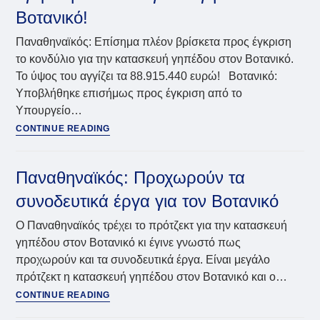
για
Βοτανικό!
το
γήπεδο
Παναθηναϊκός: Επίσημα πλέον βρίσκετα προς έγκριση
στο
το κονδύλιο για την κατασκευή γηπέδου στον Βοτανικό.
Βοτανικό
Το ύψος του αγγίζει τα 88.915.440 ευρώ! Βοτανικό:
Υποβλήθηκε επισήμως προς έγκριση από το
Υπουργείο…
Παναθηναϊκός:
CONTINUE READING
Επίσημα
προς
έγκριση
Παναθηναϊκός: Προχωρούν τα
κονδύλιο
συνοδευτικά έργα για τον Βοτανικό
για
το
Ο Παναθηναϊκός τρέχει το πρότζεκτ για την κατασκευή
γηπέδο
γηπέδου στον Βοτανικό κι έγινε γνωστό πως
στον
προχωρούν και τα συνοδευτικά έργα. Είναι μεγάλο
Βοτανικό!
πρότζεκτ η κατασκευή γηπέδου στον Βοτανικό και ο…
Παναθηναϊκός:
CONTINUE READING
Προχωρούν