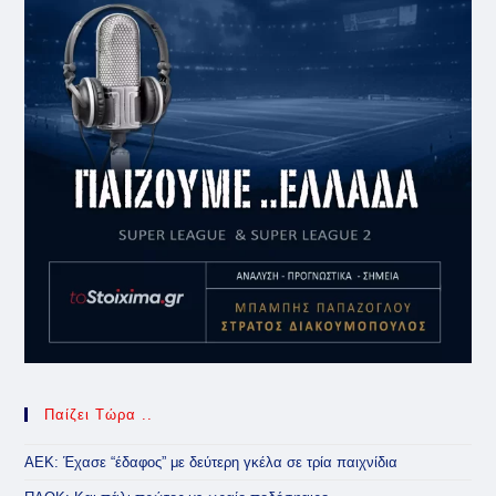
Παίζει Τώρα ..
ΑΕΚ: Έχασε “έδαφος” με δεύτερη γκέλα σε τρία παιχνίδια