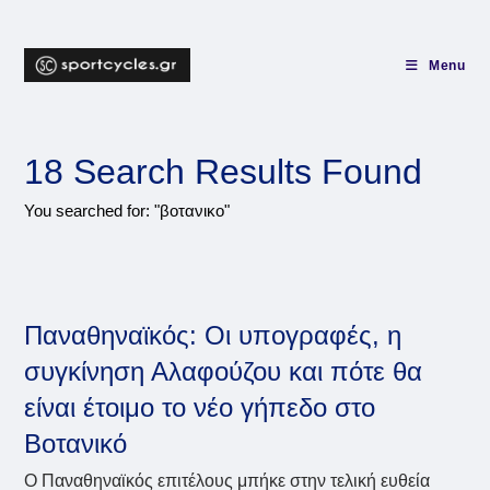
Skip
to
content
Menu
18
Search Results Found
You searched for: "βοτανικο"
Παναθηναϊκός: Οι υπογραφές, η
συγκίνηση Αλαφούζου και πότε θα
είναι έτοιμο το νέο γήπεδο στο
Βοτανικό
Ο Παναθηναϊκός επιτέλους μπήκε στην τελική ευθεία