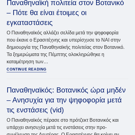
Παναθηναϊκή πολιτεία στον Βοτανικό
Βοτανικό
–
– Πότε θα είναι έτοιμες οι
Αλαφούζος:
εγκαταστάσεις
θα
φτιάξουμε
Ο Παναθηναϊκός αλλάζει σελίδα μετά την ψηφοφορία
το
που έκανε ο Ερασιτέχνης και υπερίσχυσε το ΝΑΙ στην
καλύτερο
γήπεδο
δημιουργία της Παναθηναϊκής πολιτείας στον Βοτανικό.
Τα ξημερώματα της Πέμπτης ολοκληρώθηκε η
καταμέτρηση των…
Παναθηναϊκός:
CONTINUE READING
Νέα
εποχή
με
Παναθηναϊκός: Βοτανικός ώρα μηδέν
την
– Ανησυχία για την ψηφοφορία μετά
Παναθηναϊκή
πολιτεία
τις ενστάσεις (vid)
στον
Βοτανικό
Ο Παναθηναϊκός πέρασε στο πρότζεκτ Βοτανικός και
–
υπάρχει ανησυχία μετά τις ενστάσεις στην προ-
Πότε
συνέλευση της Δευτέρας. Ο Ερασιτέχνης θα κρίνει αν