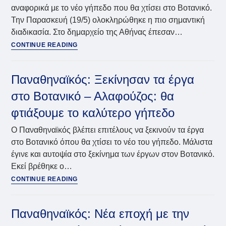
αναφορικά με το νέο γήπεδο που θα χτίσει στο Βοτανικό.
Την Παρασκευή (19/5) ολοκληρώθηκε η πιο σημαντική
διαδικασία. Στο δημαρχείο της Αθήνας έπεσαν…
Παναθηναϊκός:
CONTINUE READING
Οι
υπογραφές,
η
Παναθηναϊκός: Ξεκίνησαν τα έργα
συγκίνηση
στο Βοτανικό – Αλαφούζος: θα
Αλαφούζου
και
φτιάξουμε το καλύτερο γήπεδο
πότε
θα
Ο Παναθηναϊκός βλέπει επιτέλους να ξεκινούν τα έργα
είναι
στο Βοτανικό όπου θα χτίσει το νέο του γήπεδο. Μάλιστα
έτοιμο
έγινε και αυτοψία στο ξεκίνημα των έργων στον Βοτανικό.
το
Εκεί βρέθηκε ο…
νέο
Παναθηναϊκός:
CONTINUE READING
γήπεδο
Ξεκίνησαν
στο
τα
Βοτανικό
έργα
Παναθηναϊκός: Νέα εποχή με την
στο