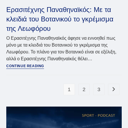
τα
συνοδευτικά
Ερασιτέχνης Παναθηναϊκός: Με τα
έργα
κλειδιά του Βοτανικού το γκρέμισμα
για
τον
της Λεωφόρου
Βοτανικό
Ο Ερασιτέχνης Παναθηναϊκός άφησε να εννοηθεί πως
μόνο με τα κλειδιά του Βοτανικού το γκρέμισμα της
Λεωφόρου. Το πλάνο για τον Βοτανικό είναι σε εξέλιξη,
αλλά ο Ερασιτέχνης Παναθηναϊκός θέλει…
Ερασιτέχνης
CONTINUE READING
Παναθηναϊκός:
Με
τα
κλειδιά
1
2
3
Go to th
του
Βοτανικού
το
γκρέμισμα
της
Λεωφόρου