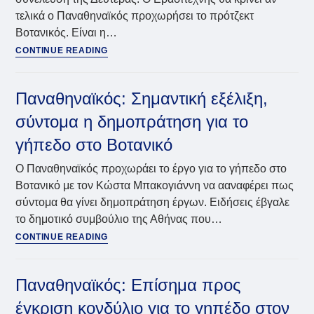
θα
τελικά ο Παναθηναϊκός προχωρήσει το πρότζεκτ
είναι
Βοτανικός. Είναι η…
έτοιμες
Παναθηναϊκός:
οι
CONTINUE READING
Βοτανικός
εγκαταστάσεις
ώρα
μηδέν
Παναθηναϊκός: Σημαντική εξέλιξη,
–
σύντομα η δημοπράτηση για το
Ανησυχία
για
γήπεδο στο Βοτανικό
την
ψηφοφορία
Ο Παναθηναϊκός προχωράει το έργο για το γήπεδο στο
μετά
Βοτανικό με τον Κώστα Μπακογιάννη να ααναφέρει πως
τις
σύντομα θα γίνει δημοπράτηση έργων. Ειδήσεις έβγαλε
ενστάσεις
το δημοτικό συμβούλιο της Αθήνας που…
(vid)
Παναθηναϊκός:
CONTINUE READING
Σημαντική
εξέλιξη,
σύντομα
Παναθηναϊκός: Επίσημα προς
η
έγκριση κονδύλιο για το γηπέδο στον
δημοπράτηση