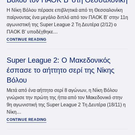
τον
Η Νίκη Βόλου πέρασε επιβλητικά από τη Θεσσαλονίκη
Γκαγκάτση
παίρνοντας ένα μεγάλο διπλό από τον ΠΑΟΚ Β' στην 11η
92
αγωνιστική της Super League 2 Τη Δευτέρα (2/12) ο
ποδοσφαιριστές
λόγω
ΠΑΟΚ Β' υποδέχθηκε…
χρεών
Super
CONTINUE READING
των
League
ΠΑΕ
2:
Σάρωσε
Super League 2: Ο Μακεδονικός
η
έσπασε το αήττητο σερί της Νίκης
Νίκη
Βόλου
Βόλου
τον
ΠΑΟΚ
Μετά από ένα αήττητο σερί 8 αγώνων, η Νίκη Βόλου
Β’
γνώρισε την πρώτη της ήττα από τον Μακεδονικό στην
στη
9η αγωνιστική της Super League 2 Τη Δευτέρα (18/11) η
Θεσσαλονίκη
Νίκη…
Super
CONTINUE READING
League
2: