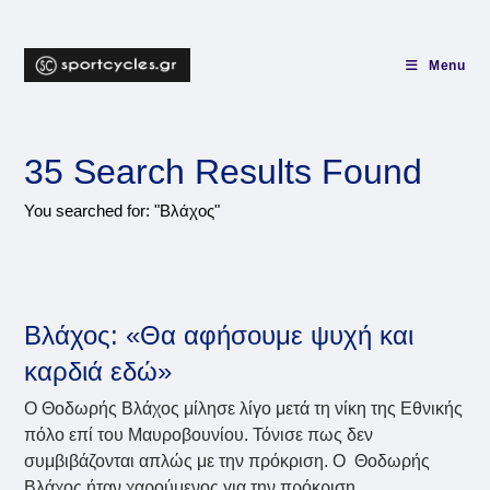
Skip
to
content
Menu
35
Search Results Found
You searched for: "Βλάχος"
Βλάχος: «Θα αφήσουμε ψυχή και
καρδιά εδώ»
Ο Θοδωρής Βλάχος μίλησε λίγο μετά τη νίκη της Εθνικής
πόλο επί του Μαυροβουνίου. Τόνισε πως δεν
συμβιβάζονται απλώς με την πρόκριση. Ο Θοδωρής
Βλάχος ήταν χαρούμενος για την πρόκριση…