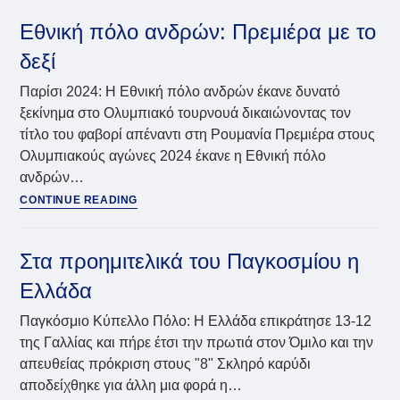
μεγάλες
ευρωπαϊκές
Εθνική πόλο ανδρών: Πρεμιέρα με το
ανατροπές
δεξί
στο
ΟΑΚΑ
Παρίσι 2024: Η Εθνική πόλο ανδρών έκανε δυνατό
ξεκίνημα στο Ολυμπιακό τουρνουά δικαιώνοντας τον
τίτλο του φαβορί απέναντι στη Ρουμανία Πρεμιέρα στους
Ολυμπιακούς αγώνες 2024 έκανε η Εθνική πόλο
ανδρών…
Εθνική
CONTINUE READING
πόλο
ανδρών:
Πρεμιέρα
Στα προημιτελικά του Παγκοσμίου η
με
Ελλάδα
το
δεξί
Παγκόσμιο Κύπελλο Πόλο: Η Ελλάδα επικράτησε 13-12
της Γαλλίας και πήρε έτσι την πρωτιά στον Όμιλο και την
απευθείας πρόκριση στους "8" Σκληρό καρύδι
αποδείχθηκε για άλλη μια φορά η…