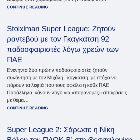
Βλάχος:
CONTINUE READING
«Θα
αφήσουμε
ψυχή
Stoiximan Super League: Ζητούν
και
ραντεβού με τον Γκαγκάτση 92
καρδιά
εδώ»
ποδοσφαιριστές λόγω χρεών των
ΠΑΕ
Ενενήντα δύο πρώην ποδοσφαιριστές ζητούν
συνάντηση με τον Μιχάλη Γκαγκάτση, με στόχο να
πάρουν τα λεφτά που τους οφείλει η κάθε ΠΑΕ.
Παράλληλα, κάνουν λόγο για «παράνομες» αποφάσεις
με θέμα…
Stoiximan
CONTINUE READING
Super
League:
Ζητούν
Super League 2: Σάρωσε η Νίκη
ραντεβού
Βόλου τον ΠΑΟΚ Β’ στη Θεσσαλονίκη
με