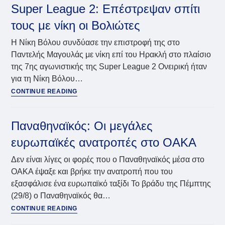
Ο
Super League 2: Επέστρεψαν σπίτι
Μακεδονικός
τους με νίκη οι Βολιώτες
έσπασε
το
Η Νίκη Βόλου συνδύασε την επιστροφή της στο
αήττητο
Παντελής Μαγουλάς με νίκη επί του Ηρακλή στο πλαίσιο
σερί
της 7ης αγωνιστικής της Super League 2 Ονειρική ήταν
της
Νίκης
για τη Νίκη Βόλου…
Βόλου
Super
CONTINUE READING
League
2:
Επέστρεψαν
Παναθηναϊκός: Οι μεγάλες
σπίτι
ευρωπαϊκές ανατροπές στο ΟΑΚΑ
τους
με
Δεν είναι λίγες οι φορές που ο Παναθηναϊκός μέσα στο
νίκη
ΟΑΚΑ έψαξε και βρήκε την ανατροπή που του
οι
εξασφάλισε ένα ευρωπαϊκό ταξίδι Το βράδυ της Πέμπτης
Βολιώτες
(29/8) ο Παναθηναϊκός θα…
Παναθηναϊκός:
CONTINUE READING
Οι