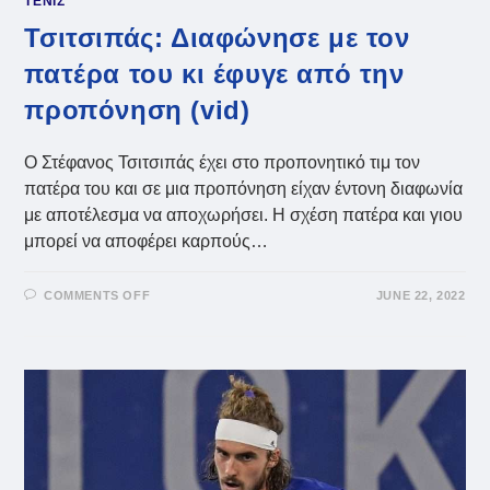
ΤΕΝΙΣ
Τσιτσιπάς: Διαφώνησε με τον
πατέρα του κι έφυγε από την
προπόνηση (vid)
O Στέφανος Τσιτσιπάς έχει στο προπονητικό τιμ τον
πατέρα του και σε μια προπόνηση είχαν έντονη διαφωνία
με αποτέλεσμα να αποχωρήσει. Η σχέση πατέρα και γιου
μπορεί να αποφέρει καρπούς…
ON
COMMENTS OFF
JUNE 22, 2022
ΤΣΙΤΣΙΠΆΣ:
ΔΙΑΦΏΝΗΣΕ
ΜΕ
ΤΟΝ
ΠΑΤΈΡΑ
ΤΟΥ
ΚΙ
ΈΦΥΓΕ
ΑΠΌ
ΤΗΝ
ΠΡΟΠΌΝΗΣΗ
(VID)