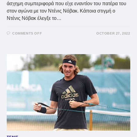
άσχημη συμπεριφορά που είχε εναντίον του πατέρα του
στον αγώνα με τον Ντένις Νόβακ. Κάποια στιγμή ο
Ντένις Νόβακ έλεγξε το…
ON
COMMENTS OFF
OCTOBER 27, 2022
ΤΣΙΤΣΙΠΆΣ:
ΈΒΡΙΣΕ
ΤΟΝ
ΠΑΤΈΡΑ
ΤΟΥ
ΚΑΤΆ
ΤΗΝ
ΔΙΆΡΚΕΙΑ
ΤΟΥ
ΑΓΏΝΑ
ΜΕ
ΤΟΝ
ΝΤΈΝΙΣ
ΝΌΒΑΚ
–
(VID)