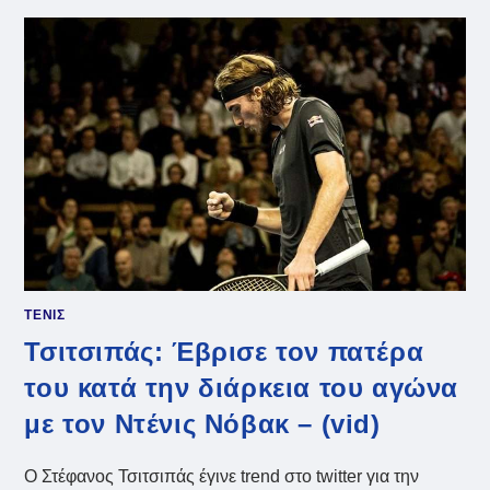
ΈΔΩΣΕ
Η
ΠΆΟΥΛΑ
ΜΠΑΝΤΌΣΑ
ΣΤΟΝ
ΠΑΤΈΡΑ
ΤΟΥ
ΤΣΙΤΣΙΠΆ
ΤΕΝΙΣ
Τσιτσιπάς: Έβρισε τον πατέρα
του κατά την διάρκεια του αγώνα
με τον Ντένις Νόβακ – (vid)
Ο Στέφανος Τσιτσιπάς έγινε trend στο twitter για την