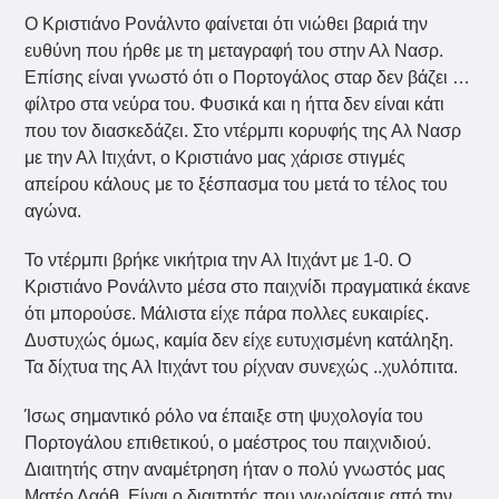
Ο Κριστιάνο Ρονάλντο φαίνεται ότι νιώθει βαριά την
ευθύνη που ήρθε με τη μεταγραφή του στην Αλ Νασρ.
Επίσης είναι γνωστό ότι ο Πορτογάλος σταρ δεν βάζει …
φίλτρο στα νεύρα του. Φυσικά και η ήττα δεν είναι κάτι
που τον διασκεδάζει. Στο ντέρμπι κορυφής της Αλ Νασρ
με την Αλ Ιτιχάντ, ο Κριστιάνο μας χάρισε στιγμές
απείρου κάλους με το ξέσπασμα του μετά το τέλος του
αγώνα.
Το ντέρμπι βρήκε νικήτρια την Αλ Ιτιχάντ με 1-0. Ο
Κριστιάνο Ρονάλντο μέσα στο παιχνίδι πραγματικά έκανε
ότι μπορούσε. Μάλιστα είχε πάρα πολλες ευκαιρίες.
Δυστυχώς όμως, καμία δεν είχε ευτυχισμένη κατάληξη.
Τα δίχτυα της Αλ Ιτιχάντ του ρίχναν συνεχώς ..χυλόπιτα.
Ίσως σημαντικό ρόλο να έπαιξε στη ψυχολογία του
Πορτογάλου επιθετικού, ο μαέστρος του παιχνιδιού.
Διαιτητής στην αναμέτρηση ήταν ο πολύ γνωστός μας
Ματέο Λαόθ. Είναι ο διαιτητής που γνωρίσαμε από την