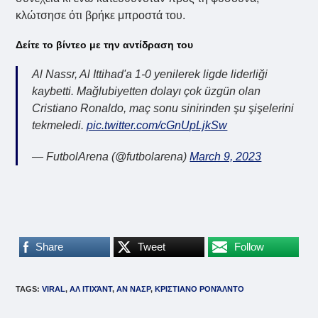
κλώτσησε ότι βρήκε μπροστά του.
Δείτε το βίντεο με την αντίδραση του
Al Nassr, Al Ittihad'a 1-0 yenilerek ligde liderliği
kaybetti. Mağlubiyetten dolayı çok üzgün olan
Cristiano Ronaldo, maç sonu sinirinden şu şişelerini
tekmeledi.
pic.twitter.com/cGnUpLjkSw
— FutbolArena (@futbolarena)
March 9, 2023
Share
Tweet
Follow
TAGS
:
VIRAL
,
ΑΛ ΙΤΙΧΆΝΤ
,
ΑΝ ΝΑΣΡ
,
ΚΡΙΣΤΙΑΝΟ ΡΟΝΆΛΝΤΟ