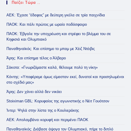
Παίζει Τώρα ..
ΑΕΚ: Έχασε “έδαφος” με δεύτερη γκέλα σε τρία παιχνίδια
ΠΑΟΚ: Και πάλι πρώτος με ωραίο ποδόσφαιρο
ΠΑΟΚ: Έβγαλε την υποχρέωση και στρέφει το βλέμμα του σε
Κηφισιά και Ολυμπιακό
Παναθηναϊκός: Και επίσημο το μπαμ με Χέιζ Ντέιβις
Άρης: Και επίσημα τέλος ο Άλβαρο
Σάκοτα: «Γνωριζόμαστε καλά, θέλουμε πολύ τη νίκη»
Κόντης: «Υποφέραμε όμως είμασταν εκεί, δυνατοί και προσηλωμένοι
στο σχέδιό μας»
Άρης: Δεν χάνει αλλά δεν νικάει
Stoiximan GBL: Κορυφαίος της αγωνιστικής ο Νέιτ Γουότσον
Ίντερ: Ψηλά στην λίστα της ο Κουλιεράκης
ΑΕΚ: Απολαμβάνει κορυφή και περιμένει ΠΑΟΚ
Παναθηναϊκός: Διάβασε άψογα τον Ολυμπιακό, πήρε το διπλό