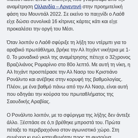
αναμέτρηση
Ολλανδία – Αργεντινή
στην προημιτελική
φάση του Μουντιάλ 2022. Σε εκείνο το παιχνίδι ο Λαόθ
είχε δώσει συνολικά 16 κίτρινες κάρτες κάτι και είχε
προκαλέσει την οργή του Μέσι.
Όταν λοιπόν ο Λαόθ σφύριξε τη λήξη του ντέρμπι για το
αραβικό πρωτάθλημα, βρήκε την Αλ Ιτιχάντ νικήτρια με 1-
0. Το μοναδικό γκολ της αναμέτρησης πέτυχε ο 32χρονος
Βραζιλιάνος Ρομαρίνιο στο 80ο λεπτό. Με αυτή τη νίκη, η
Αλ Ιτιχάντ προσπέρασε την Αλ Νασρ του Κριστιάνο
Ρονάλντο και ανέβηκε στην κορυφή της βαθμολογίας.
Πλέον, με ένα βαθμό πάνω από την Αλ Νασρ, είναι αυτή
που οδηγάει την κούρσα του πρωταθλήματος της
Σαουδικής Αραβίας.
Ο Ρονάλντο λοιπόν, με το σφύριγμα της λήξης δεν άντεξε
άλλο. Ξέσπάσε σε ό,τι βρέθηκε μπροστά του. Πρώτα
πέταξε το περιβραχιόνιο στον αγωνιστικό χώρο. Στη
συνέχεια κι ενώ κατευθυνόταν προς τη φυσούνα,