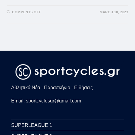
ON
COMMENTS OFF
MARCH 10, 2023
ΡΟΝΆΛΝΤΟ:
ΤΟ
ΆΓΡΙΟ
ΞΈΣΠΑΣΜΑ
ΜΕΤΆ
ΤΗΝ
ΉΤΤΑ
ΤΗΣ
ΑΛ
ΝΑΣΡ
(+VID)
Αθλητικά Νέα - Παρασκήνιο - Ειδήσεις
Email: sportcyclesgr@gmail.com
SUPERLEAGUE 1