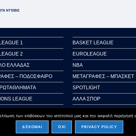
ΤΑ ΝΤΈΙΒΙΣ
LEAGUE 1
BASKET LEAGUE
LEAGUE 2
EUROLEAGUE
ΛΟ ΕΛΛΑΔΑΣ
NBA
ΑΦΕΣ – ΠΟΔΟΣΦΑΙΡΟ
ΜΕΤΑΓΡΑΦΕΣ – ΜΠΑΣΚΕΤ
ΠΡΩΤΑΘΛΗΜΑΤΑ
SPOTLIGHT
IONS LEAGUE
ΑΛΛΑ ΣΠΟΡ
 CUP
AUTO-MOTO
ελτίωση των επιδόσεων του ιστότοπού μας και την ασφαλή περιήγησή σ
ΔΈΧΟΜΑΙ
ΌΧΙ
PRIVACY POLICY
Copyright 2026 - sportcycles.gr