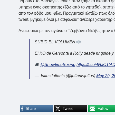
“Ήμουν στο Barclays Center, όταν ξαφνικά άκουσα φω
υπήρχε ένας σκοπευτής (έξω από το γήπεδο), οπότε 
από τον φόβο μου, φίλε. Πραγματικά ελπίζω πως όλ
tweet, βγήκαμε όλοι με ασφάλεια” ανέφερε χαρακτηρισ
Αναφορικά με τον αγώνα ο Τζερβόντα Ντέιβις ήταν ο 
SUBID EL VOLUMEN
El KO de Gervonta a Rolly desde ringside y 
@ShowtimeBoxing
https://t.co/4NJO1f
— JuliusJulianis (@julianisjulius)
May 29, 2
Share
Tweet
Follow