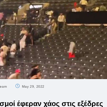
Post
 team
May 29, 2022
published:
σμοί έφεραν χάος στις εξέδρες