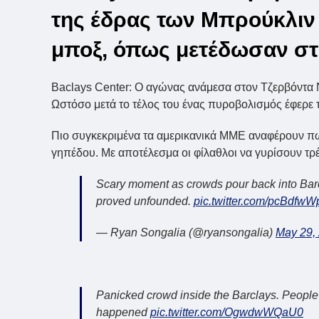
της έδρας των Μπρούκλιν
μποξ, όπως μετέδωσαν στ
Baclays Center: Ο αγώνας ανάμεσα στον Τζερβόντα Ν
Ωστόσο μετά το τέλος του ένας πυροβολισμός έφερε το
Πιο συγκεκριμένα τα αμερικανικά ΜΜΕ αναφέρουν π
γηπέδου. Με αποτέλεσμα οι φίλαθλοι να γυρίσουν τρ
Scary moment as crowds pour back into Barc
proved unfounded.
pic.twitter.com/pcBdfwWp
— Ryan Songalia (@ryansongalia)
May 29,
Panicked crowd inside the Barclays. People 
happened
pic.twitter.com/OgwdwWQaU0