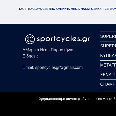
TAGS
:
BACLAYS CENTER
,
ΑΜΕΡΙΚΉ
,
ΜΠΟΞ
,
ΝΑΌΜΙ ΟΣΆΚΑ
,
ΤΖΕΡΒΌΝ
SUPER
SUPER
Αθλητικά Νέα - Παρασκήνιο -
ΚΥΠΕΛ
Ειδήσεις
ΜΕΤΑΓΡ
Email: sportcyclesgr@gmail.com
ΞΕΝΑ 
CHAMP
WORLD
Χρησιμοποιούμε συγκεκριμένα cookies για τη β