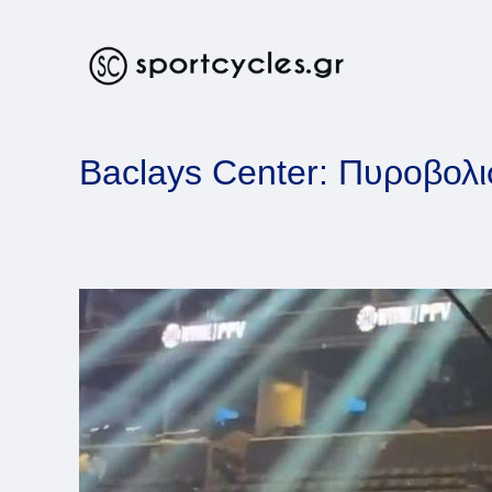
Skip
to
content
Baclays Center: Πυροβολισ