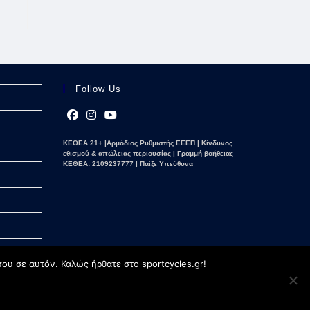
Follow Us
Opens
Opens
Opens
ΚΕΘΕΑ 21+ |Αρμόδιος Ρυθμιστής ΕΕΕΠ | Κίνδυνος
in
in
in
εθισμού & απώλειας περιουσίας | Γραμμή βοήθειας
a
a
a
ΚΕΘΕΑ: 2109237777 | Παίξε Υπεύθυνα
new
new
new
tab
tab
tab
ου σε αυτόν. Καλώς ήρθατε στο sportcycles.gr!