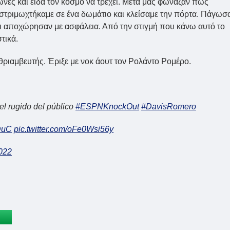
νές και είδα τον κόσμο να τρέχει. Μετά μας φώναζαν πως
στριμωχτήκαμε σε ένα δωμάτιο και κλείσαμε την πόρτα. Πάγωσ
οι αποχώρησαν με ασφάλεια. Από την στιγμή που κάνω αυτό το
τικά.
θριαμβευτής. Έριξε με νοκ άουτ τον Ρολάντο Ρομέρο.
el rugido del público
#ESPNKnockOut
#DavisRomero
ADuC
pic.twitter.com/oFe0Wsi56y
022