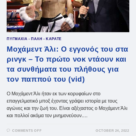
ΠΥΓΜΑΧΙΑ - ΠΑΛΗ - ΚΑΡΑΤΕ
Μοχάμεντ Άλι: Ο εγγονός του στα
ρινγκ – Το πρώτο νοκ ντάουν και
τα συνθήματα του πλήθους για
τον παππού του (vid)
Ο Μοχάμεντ Άλι ήταν εκ των κορυφαίων στο
επαγγελματικό μποξ έχοντας γράψει ιστορία με τους
αγώνες και την ζωή του. Είναι αξέχαστος ο Μοχάμεντ Άλι
και πολλοί ακόμα τον μνημονεύουν.…
ON
COMMENTS OFF
OCTOBER 24, 2022
ΜΟΧΆΜΕΝΤ