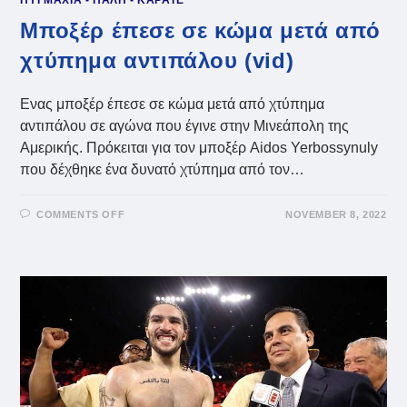
Μποξέρ έπεσε σε κώμα μετά από
χτύπημα αντιπάλου (vid)
Ενας μποξέρ έπεσε σε κώμα μετά από χτύπημα
αντιπάλου σε αγώνα που έγινε στην Μινεάπολη της
Αμερικής. Πρόκειται για τον μποξέρ Aidos Yerbossynuly
που δέχθηκε ένα δυνατό χτύπημα από τον…
ON
COMMENTS OFF
NOVEMBER 8, 2022
ΜΠΟΞΈΡ
ΈΠΕΣΕ
ΣΕ
ΚΏΜΑ
ΜΕΤΆ
ΑΠΌ
ΧΤΎΠΗΜΑ
ΑΝΤΙΠΆΛΟΥ
(VID)