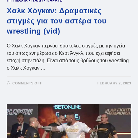
ΠΥΓΜΑΧΙΑ - ΠΑΛΗ - ΚΑΡΑΤΕ
Χαλκ Χόγκαν: Δραματικές
στιγμές για τον αστέρα του
wrestling (vid)
Ο Χαλκ Χόγκαν περνάει δύσκολες στιγμές με την υγεία
του όπως ενημέρωσε ο Κερτ Άνγκλ, που έχει αφήσει
εποχή στην πάλη. Είναι από τους θρύλους του wrestling
ο Χαλκ Χόγκαν.…
ON
COMMENTS OFF
FEBRUARY 2, 2023
ΧΑΛΚ
ΧΌΓΚΑΝ:
ΔΡΑΜΑΤΙΚΈΣ
ΣΤΙΓΜΈΣ
ΓΙΑ
ΤΟΝ
ΑΣΤΈΡΑ
ΤΟΥ
WRESTLING
(VID)