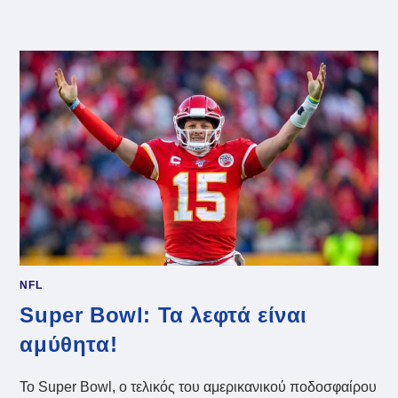
FIFA:
ΒΑΡΙΆ
ΠΟΙΝΉ
ΠΕΡΙΜΈΝΕΙ
ΤΟΝ
ΠΡΏΤΟ
ΈΝΟΧΟ
ΓΙΑ
ΤΟ
FIFAGATE
ΜΕ
ΤΙΣ
ΔΩΡΟΔΟΚΊΕΣ
NFL
Super Bowl: Τα λεφτά είναι
αμύθητα!
Το Super Bowl, ο τελικός του αμερικανικού ποδοσφαίρου