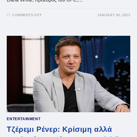
ON
COMMENTS OFF
JANUARY 20, 2023
SLAP
LEAGUE:
ΝΟΚ
ΝΤΆΟΥΝ
ΜΕ
ΧΑΣΤΟΎΚΙΑ
–
ΣΆΛΟΣ
ΓΙΑ
ΤΟ
ΝΈΟ
ΠΡΩΤΆΘΛΗΜΑ,
ΟΙ
ΓΙΑΤΡΟΊ
ΠΡΟΕΙΔΟΠΟΙΟΎΝ
ΓΙΑ
ΣΟΒΑΡΈΣ
ΒΛΆΒΕΣ
ΣΤΟ
ΚΕΦΆΛΙ
(VIDS)
ENTERTAINMENT
Τζέρεμι Ρένερ: Κρίσιμη αλλά