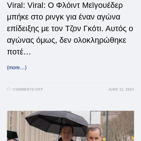
Viral: Viral: Ο Φλόιντ Μεϊγουέδερ
μπήκε στο ρινγκ για έναν αγώνα
επίδειξης με τον Τζον Γκότι. Αυτός ο
αγώνας όμως, δεν ολοκληρώθηκε
ποτέ…
(more…)
ON
COMMENTS OFF
JUNE 12, 2023
VIRAL:
ΧΆΟΣ
ΣΤΟΝ
ΑΓΏΝΑ
ΤΟΥ
ΤΟΥ
ΜΕΪΓΟΥΈΔΕΡ
ΜΕ
ΤΟΝ
ΓΚΌΤΙ
(VID)