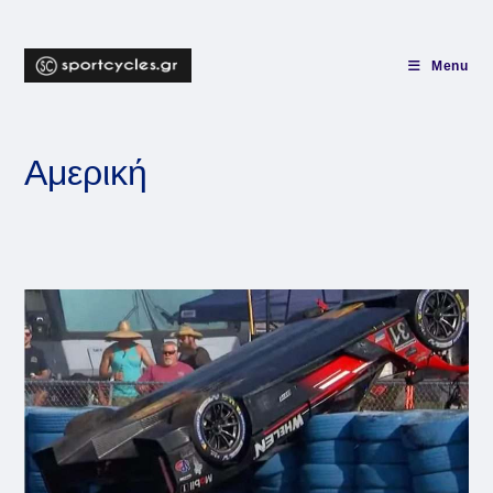
Skip
to
content
Menu
Αμερική