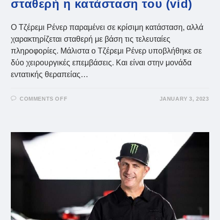
σταθερή η κατάσταση του (vid)
Ο Τζέρεμι Ρένερ παραμένει σε κρίσιμη κατάσταση, αλλά
χαρακτηρίζεται σταθερή με βάση τις τελευταίες
πληροφορίες. Μάλιστα ο Τζέρεμι Ρένερ υποβλήθηκε σε
δύο χειρουργικές επεμβάσεις. Και είναι στην μονάδα
εντατικής θεραπείας…
ON
COMMENTS OFF
JANUARY 3, 2023
ΤΖΈΡΕΜΙ
ΡΈΝΕΡ:
ΚΡΊΣΙΜΗ
ΑΛΛΆ
ΣΤΑΘΕΡΉ
Η
ΚΑΤΆΣΤΑΣΗ
ΤΟΥ
(VID)