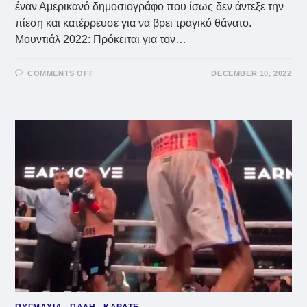
έναν Αμερικανό δημοσιογράφο που ίσως δεν άντεξε την
πίεση και κατέρρευσε για να βρει τραγικό θάνατο.
Μουντιάλ 2022: Πρόκειται για τον…
ON
COMMENTS OFF
DECEMBER 10, 2022
ΜΟΥΝΤΙΆΛ
2022:
ΑΜΕΡΙΚΆΝΟΣ
ΔΗΜΟΣΙΟΓΡΆΦΟΣ
ΠΈΘΑΝΕ
ΤΗΝ
ΏΡΑ
ΤΟΥ
ΟΛΛΑΝΔΊΑ
–
ΑΡΓΕΝΤΙΝΉ:
ΣΕΝΆΡΙΟ
ΓΙΑ
ΕΓΚΛΗΜΑΤΙΚΉ
ΕΝΈΡΓΕΙΑ
ΠΥΓΜΑΧΙΑ - ΠΑΛΗ - ΚΑΡΑΤΕ