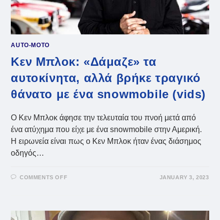
AUTO-MOTO
Κεν Μπλοκ: «Δάμαζε» τα
αυτοκίνητα, αλλά βρήκε τραγικό
θάνατο με ένα snowmobile (vids)
Ο Κεν Μπλοκ άφησε την τελευταία του πνοή μετά από
ένα ατύχημα που είχε με ένα snowmobile στην Αμερική.
Η ειρωνεία είναι πως ο Κεν Μπλοκ ήταν ένας διάσημος
οδηγός…
ON
COMMENTS OFF
JANUARY 3, 2023
ΚΕΝ
ΜΠΛΟΚ:
«ΔΆΜΑΖΕ»
ΤΑ
ΑΥΤΟΚΊΝΗΤΑ,
ΑΛΛΆ