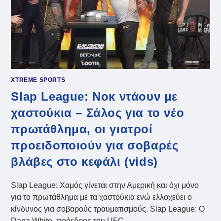
XTREME SPORTS
Slap League: Νοκ ντάουν με
χαστούκια – Σάλος για το νέο
πρωτάθλημα, οι γιατροί
προειδοποιούν για σοβαρές
βλάβες στο κεφάλι (vids)
Slap League: Χαμός γίνεται στην Αμερική και όχι μόνο
για το πρωτάθλημα με τα χαστούκια ενώ ελλοχεύει ο
κίνδυνος για σοβαρούς τραυματισμούς. Slap League: Ο
Dana White, πρόεδρος του UFC,…