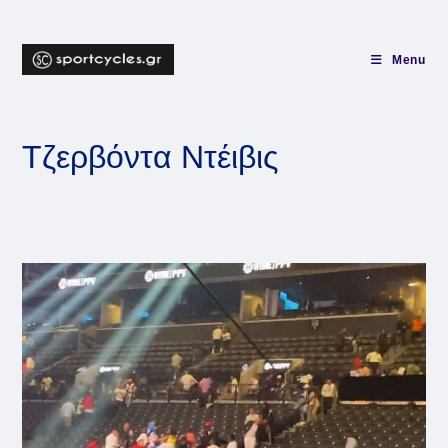
Skip
to
content
Menu
Τζερβόντα Ντέιβις