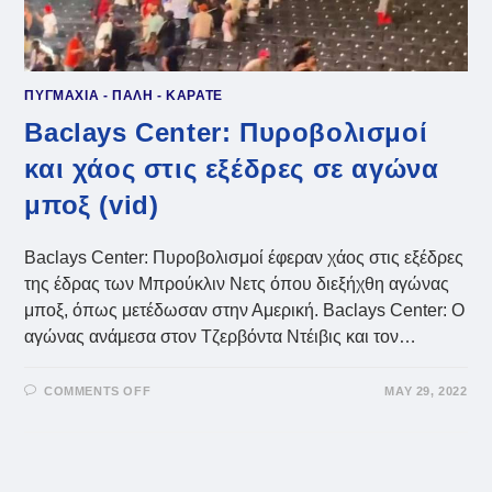
ΠΥΓΜΑΧΙΑ - ΠΑΛΗ - ΚΑΡΑΤΕ
Baclays Center: Πυροβολισμοί
και χάος στις εξέδρες σε αγώνα
μποξ (vid)
Baclays Center: Πυροβολισμοί έφεραν χάος στις εξέδρες
της έδρας των Μπρούκλιν Νετς όπου διεξήχθη αγώνας
μποξ, όπως μετέδωσαν στην Αμερική. Baclays Center: Ο
αγώνας ανάμεσα στον Τζερβόντα Ντέιβις και τον…
ON
COMMENTS OFF
MAY 29, 2022
BACLAYS
CENTER:
ΠΥΡΟΒΟΛΙΣΜΟΊ
ΚΑΙ
ΧΆΟΣ
ΣΤΙΣ
ΕΞΈΔΡΕΣ