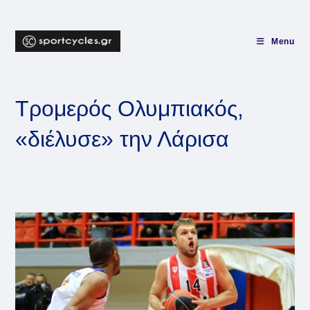
Skip
to
content
Menu
Τρομερός Ολυμπιακός,
«διέλυσε» την Λάρισα