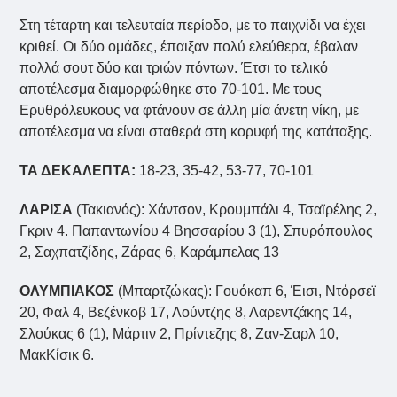
Στη τέταρτη και τελευταία περίοδο, με το παιχνίδι να έχει
κριθεί. Οι δύο ομάδες, έπαιξαν πολύ ελεύθερα, έβαλαν
πολλά σουτ δύο και τριών πόντων. Έτσι το τελικό
αποτέλεσμα διαμορφώθηκε στο 70-101. Με τους
Ερυθρόλευκους να φτάνουν σε άλλη μία άνετη νίκη, με
αποτέλεσμα να είναι σταθερά στη κορυφή της κατάταξης.
ΤΑ ΔΕΚΑΛΕΠΤΑ:
18-23, 35-42, 53-77, 70-101
ΛΑΡΙΣΑ
(Τακιανός): Χάντσον, Κρουμπάλι 4, Τσαϊρέλης 2,
Γκριν 4. Παπαντωνίου 4 Βησσαρίου 3 (1), Σπυρόπουλος
2, Σαχπατζίδης, Ζάρας 6, Καράμπελας 13
ΟΛΥΜΠΙΑΚΟΣ
(Μπαρτζώκας): Γουόκαπ 6, Έισι, Ντόρσεϊ
20, Φαλ 4, Βεζένκοβ 17, Λούντζης 8, Λαρεντζάκης 14,
Σλούκας 6 (1), Μάρτιν 2, Πρίντεζης 8, Ζαν-Σαρλ 10,
ΜακΚίσικ 6.