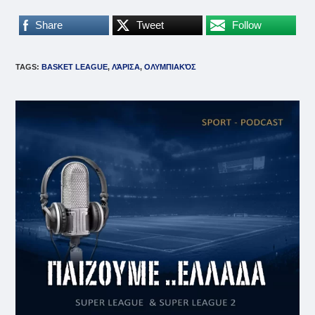
Share
Tweet
Follow
TAGS
:
BASKET LEAGUE
,
ΛΆΡΙΣΑ
,
ΟΛΥΜΠΙΑΚΌΣ