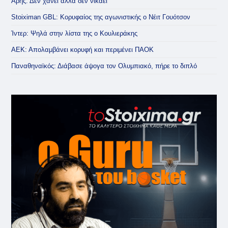
Άρης: Δεν χάνει αλλά δεν νικάει
Stoiximan GBL: Κορυφαίος της αγωνιστικής ο Νέιτ Γουότσον
Ίντερ: Ψηλά στην λίστα της ο Κουλιεράκης
ΑΕΚ: Απολαμβάνει κορυφή και περιμένει ΠΑΟΚ
Παναθηναϊκός: Διάβασε άψογα τον Ολυμπιακό, πήρε το διπλό