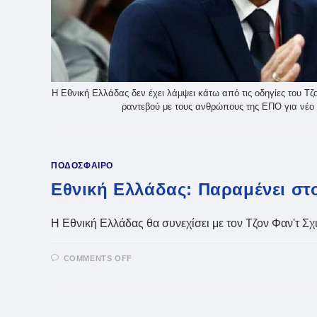
Η Εθνική Ελλάδας δεν έχει λάμψει κάτω από τις οδηγίες του Τζ
ραντεβού με τους ανθρώπους της ΕΠΟ για νέο
ΠΟΔΟΣΦΑΙΡΟ
Εθνική Ελλάδας: Παραμένει στο
Η Εθνική Ελλάδας θα συνεχίσει με τον Τζον Φαν'τ Σχ
ON
COMMENTS OFF
ΕΘΝΙΚΉ
ΕΛΛΆΔΑΣ:
ΠΑΡΑΜΈΝΕΙ
ΣΤΟΝ
ΠΆΓΚΟ
Ο