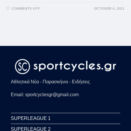
ON
COMMENTS OFF
OCTOBER 4, 2021
PANDORA
PAPERS:
O
ΑΔΉΛΩΤΟΣ
ΠΛΟΎΤΟΣ
ΚΑΙ
ΟΙ
OFFSHORE
ΤΩΝ
ΙΣΧΥΡΏΝ
Αθλητικά Νέα - Παρασκήνιο - Ειδήσεις
Email: sportcyclesgr@gmail.com
SUPERLEAGUE 1
SUPERLEAGUE 2