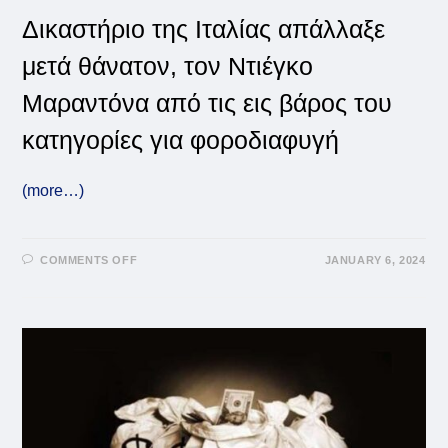
Δικαστήριο της Ιταλίας απάλλαξε
μετά θάνατον, τον Ντιέγκο
Μαραντόνα από τις εις βάρος του
κατηγορίες για φοροδιαφυγή
(more…)
ON
COMMENTS OFF
JANUARY 6, 2024
ΜΑΡΑΝΤΌΝΑ:
Η
ΜΕΤΆ
ΘΆΝΑΤΟΝ
ΔΙΚΑΊΩΣΗ
ΓΙΑ
ΤΙΣ
ΚΑΤΗΓΟΡΊΕΣ
ΠΕΡΊ
ΦΟΡΟΔΙΑΦΥΓΉΣ