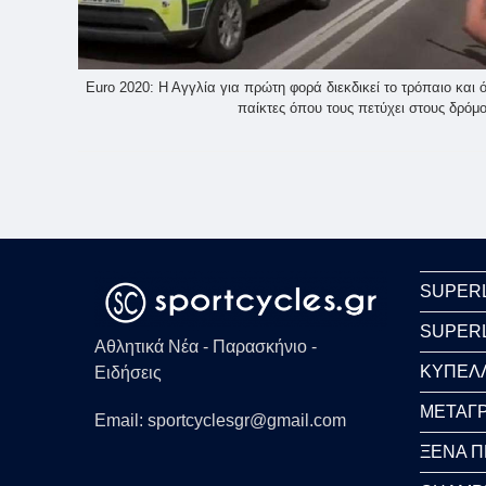
Euro 2020: Η Αγγλία για πρώτη φορά διεκδικεί το τρόπαιο και
παίκτες όπου τους πετύχει στους δρόμο
SUPER
SUPER
Αθλητικά Νέα - Παρασκήνιο -
ΚΥΠΕΛ
Ειδήσεις
ΜΕΤΑΓΡ
Email: sportcyclesgr@gmail.com
ΞΕΝΑ 