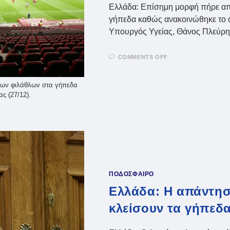
Ελλάδα: Επίσημη μορφή πήρε απ
γήπεδα καθώς ανακοινώθηκε το α
Υπουργός Υγείας, Θάνος Πλεύρη
ON
COMMENTS OFF
ΕΛΛΆΔΑ:
ΟΡΙΣΤΙΚΟ,
ΜΕΓΆΛΗ
ΜΕΊΩΣΗ
των φιλάθλων στα γήπεδα
ΦΙΛΆΘΛΩΝ
ς (27/12).
ΣΤΑ
ΓΉΠΕΔΑ
–
ΠΡΌΒΛΗΜΑ
ΜΕ
ΤΑ
ΔΙΑΡΚΕΊΑΣ
(VID)
ΠΟΔΟΣΦΑΙΡΟ
Ελλάδα: Η απάντησ
κλείσουν τα γήπεδ