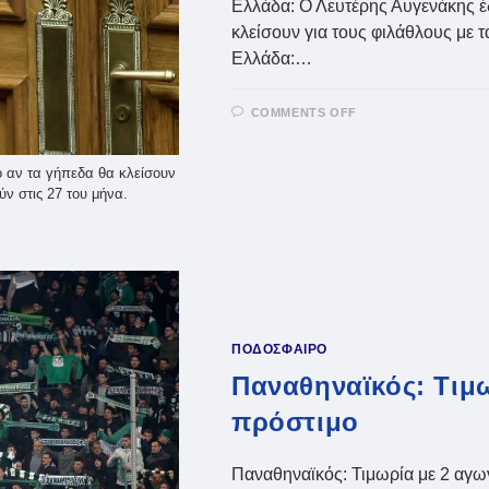
Ελλάδα: Ο Λευτέρης Αυγενάκης έ
κλείσουν για τους φιλάθλους με 
Ελλάδα:…
ON
COMMENTS OFF
ΕΛΛΆΔΑ:
Η
ΑΠΆΝΤΗΣΗ
ΑΥΓΕΝΆΚΗ
ο αν τα γήπεδα θα κλείσουν
ΣΤΟ
ν στις 27 του μήνα.
ΑΝ
ΘΑ
ΚΛΕΊΣΟΥΝ
ΤΑ
ΓΉΠΕΔΑ
ΠΟΔΟΣΦΑΙΡΟ
Παναθηναϊκός: Τιμω
πρόστιμο
Παναθηναϊκός: Τιμωρία με 2 αγω