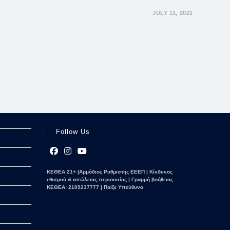
JULY 11, 2021
Follow Us
Opens
Opens
Opens
ΚΕΘΕΑ 21+ |Αρμόδιος Ρυθμιστής ΕΕΕΠ | Κίνδυνος
in
in
in
εθισμού & απώλειας περιουσίας | Γραμμή βοήθειας
a
a
a
ΚΕΘΕΑ: 2109237777 | Παίξε Υπεύθυνα
new
new
new
tab
tab
tab