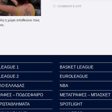
ON
COMMENTS OFF
EURO
2020:
ΑΠΟΘΈΩΣΗ
ΓΙΑ
 όλη η χώρα αποθεώνει τους
ΤΗΝ
υς.
ΑΠΟΣΤΟΛΉ
ΤΗΣ
ΑΓΓΛΊΑΣ
(VID)
LEAGUE 1
BASKET LEAGUE
LEAGUE 2
EUROLEAGUE
ΛΟ ΕΛΛΑΔΑΣ
NBA
ΑΦΕΣ – ΠΟΔΟΣΦΑΙΡΟ
ΜΕΤΑΓΡΑΦΕΣ – ΜΠΑΣΚΕΤ
ΠΡΩΤΑΘΛΗΜΑΤΑ
SPOTLIGHT