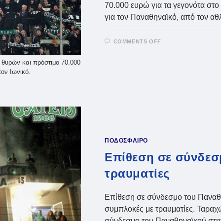
70.000 ευρώ για τα γεγονότα στο 
για τον Παναθηναϊκό, από τον α
ON
COMMENTS OFF
ΠΑΝΑΘΗΝΑΪΚΌΣ
ΤΙΜΩΡΊΑ
ΜΕ
 θυρών και πρόστιμο 70.000
2
τον Ιωνικό.
ΑΓΩΝΙΣΤΙΚΈΣ
ΚΑΙ
ΠΡΌΣΤΙΜΟ
ΠΟΔΟΣΦΑΙΡΟ
Επίθεση σε σύνδεσ
τραυματίες
Επίθεση σε σύνδεσμο του Παναθ
συμπλοκές με τραυματίες. Ταραχώ
σύνδεσμο του Παναθηναϊκού στη