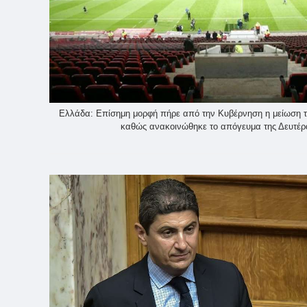
Ελλάδα: Επίσημη μορφή πήρε από την Κυβέρνηση η μείωση 
καθώς ανακοινώθηκε το απόγευμα της Δευτέρα