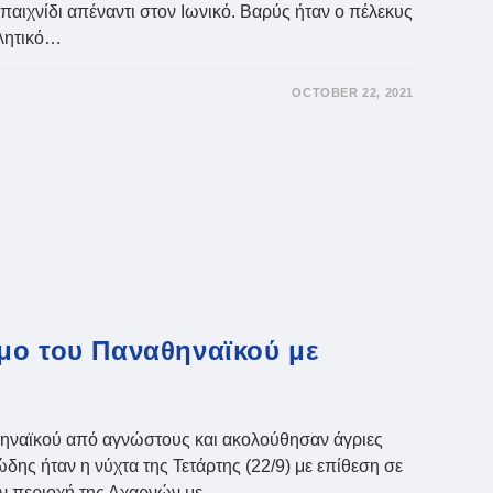
παιχνίδι απέναντι στον Ιωνικό. Βαρύς ήταν ο πέλεκυς
θλητικό…
OCTOBER 22, 2021
:
μο του Παναθηναϊκού με
ηναϊκού από αγνώστους και ακολούθησαν άγριες
δης ήταν η νύχτα της Τετάρτης (22/9) με επίθεση σε
ν περιοχή της Αχαρνών,με…