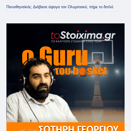
Παναθηναϊκός: Διάβασε άψογα τον Ολυμπιακό, πήρε το διπλό