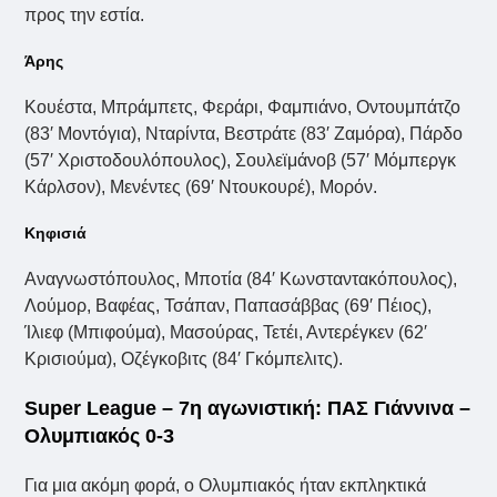
προς την εστία.
Άρης
Κουέστα, Μπράμπετς, Φεράρι, Φαμπιάνο, Οντουμπάτζο
(83′ Μοντόγια), Νταρίντα, Βεστράτε (83′ Ζαμόρα), Πάρδο
(57′ Χριστοδουλόπουλος), Σουλεϊμάνοβ (57′ Μόμπεργκ
Κάρλσον), Μενέντες (69′ Ντουκουρέ), Μορόν.
Κηφισιά
Αναγνωστόπουλος, Μποτία (84′ Κωνσταντακόπουλος),
Λούμορ, Βαφέας, Τσάπαν, Παπασάββας (69′ Πέιος),
Ίλιεφ (Μπιφούμα), Μασούρας, Τετέι, Αντερέγκεν (62′
Κρισιούμα), Οζέγκοβιτς (84′ Γκόμπελιτς).
Super League – 7η αγωνιστική: ΠΑΣ Γιάννινα –
Ολυμπιακός 0-3
Για μια ακόμη φορά, ο Ολυμπιακός ήταν εκπληκτικά