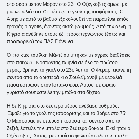
στο σκορ με τον Μορόν στο 23′. Ο Οζέγκοβιτς όμως, με
μια κεφαλιά στο 75′ πέτυχε το γκολ της ισοφάρισης. Ο
Άρης με αυτό το βαθμό εξακολουθεί να παραμένει εκτός
τροχιάς playoffs, έχοντας οκτώ βαθμούς. Από την άλλη, η
Κηφισιά ανέβηκε στους έξι, προσπερνώντας (έστω και
προσωρινά) τον ΠΑΣ Γιάννινα.
Οι παίκτες του Άκη Μάντζιου μπήκαν με άγριες διαθέσεις
στο παιχνίδι. Κρατώντας τα ηνία σε όλο το πρώτοο
μέρος, βρήκαν το γκολ στο 23ο λεπτό. Ο Φεράρι έκανε τη
σέντρα από τα αριστερά κι ο Σουλεϊμάνοβ με κεφαλιά
πάσα έστρωσε στον Ισπανό φορ. Αυτός, με ωραίο
γυριστό σουτ έστειλε την μπάλα στα δίχτυα.
Η δε Κηφισιά στο δεύτερο μέρος ανέβασε ρυθμούς.
Έψαξε για το γκολ της ισοφάρισης και το βρήκε στο 75′.
Ο Μασούρας με υπέροχη κούρσα και σέντρα από τα
δεξιά, έστειλε την μπάλα στο δεύτερο δοκάρι. Εκεί ήταν ο
Οζέγκοβιτς. Αυτός, με ωραία κεφαλιά έστειλε την μπάλα