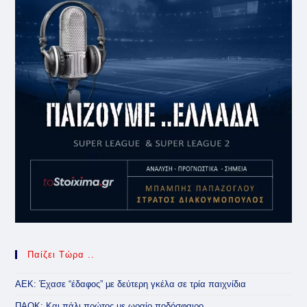
Παίζει Τώρα ..
ΑΕΚ: Έχασε “έδαφος” με δεύτερη γκέλα σε τρία παιχνίδια
ΠΑΟΚ: Και πάλι πρώτος με ωραίο ποδόσφαιρο