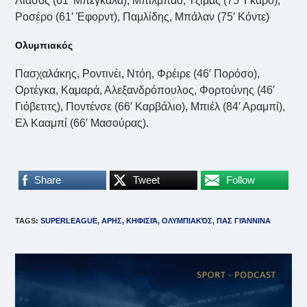
Λιάσος (61′ Μπεγκάλα), Μπιλμπάο, Τζίμας (75′ Γκάρο),
Ροσέρο (61′ Έφορντ), Παμλίδης, Μπάλαν (75′ Κόντε)
Ολυμπιακός
Πασχαλάκης, Ροντινέι, Ντόη, Φρέιρε (46′ Πορόσο),
Ορτέγκα, Καμαρά, Αλεξανδρόπουλος, Φορτούνης (46′
Γιόβετιτς), Ποντένσε (66′ Καρβάλιο), Μπιέλ (84′ Αραμπί),
Ελ Κααμπί (66′ Μασούρας).
Share
Tweet
Follow
TAGS
:
SUPERLEAGUE
,
ΑΡΗΣ
,
ΚΗΦΙΣΙΆ
,
ΟΛΥΜΠΙΑΚΌΣ
,
ΠΑΣ ΓΙΆΝΝΙΝΑ