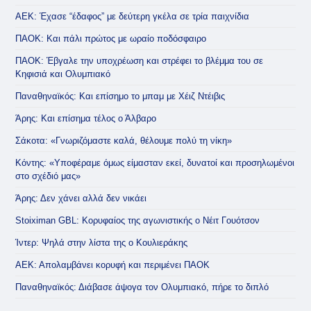
ΑΕΚ: Έχασε “έδαφος” με δεύτερη γκέλα σε τρία παιχνίδια
ΠΑΟΚ: Και πάλι πρώτος με ωραίο ποδόσφαιρο
ΠΑΟΚ: Έβγαλε την υποχρέωση και στρέφει το βλέμμα του σε
Κηφισιά και Ολυμπιακό
Παναθηναϊκός: Και επίσημο το μπαμ με Χέιζ Ντέιβις
Άρης: Και επίσημα τέλος ο Άλβαρο
Σάκοτα: «Γνωριζόμαστε καλά, θέλουμε πολύ τη νίκη»
Κόντης: «Υποφέραμε όμως είμασταν εκεί, δυνατοί και προσηλωμένοι
στο σχέδιό μας»
Άρης: Δεν χάνει αλλά δεν νικάει
Stoiximan GBL: Κορυφαίος της αγωνιστικής ο Νέιτ Γουότσον
Ίντερ: Ψηλά στην λίστα της ο Κουλιεράκης
ΑΕΚ: Απολαμβάνει κορυφή και περιμένει ΠΑΟΚ
Παναθηναϊκός: Διάβασε άψογα τον Ολυμπιακό, πήρε το διπλό