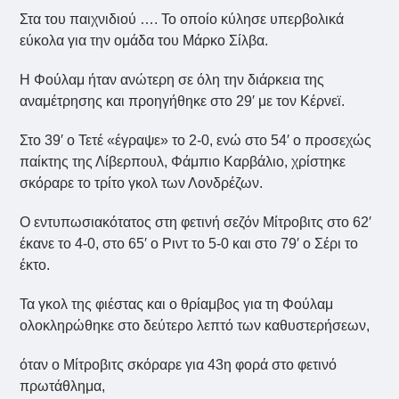
Στα του παιχνιδιού …. Το οποίο κύλησε υπερβολικά
εύκολα για την ομάδα του Μάρκο Σίλβα.
Η Φούλαμ ήταν ανώτερη σε όλη την διάρκεια της
αναμέτρησης και προηγήθηκε στο 29′ με τον Κέρνεϊ.
Στο 39′ ο Τετέ «έγραψε» το 2-0, ενώ στο 54′ ο προσεχώς
παίκτης της Λίβερπουλ, Φάμπιο Καρβάλιο, χρίστηκε
σκόραρε το τρίτο γκολ των Λονδρέζων.
Ο εντυπωσιακότατος στη φετινή σεζόν Μίτροβιτς στο 62′
έκανε το 4-0, στο 65′ ο Ριντ το 5-0 και στο 79′ ο Σέρι το
έκτο.
Τα γκολ της φιέστας και ο θρίαμβος για τη Φούλαμ
ολοκληρώθηκε στο δεύτερο λεπτό των καθυστερήσεων,
όταν ο Μίτροβιτς σκόραρε για 43η φορά στο φετινό
πρωτάθλημα,