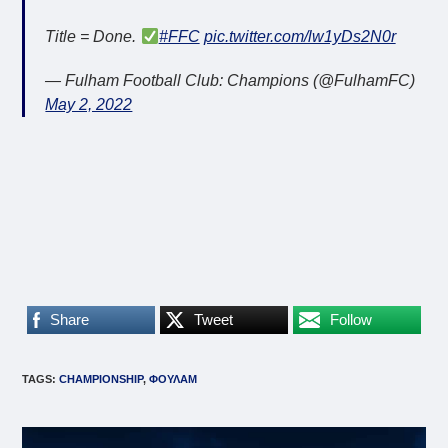
Title = Done.
#FFC
pic.twitter.com/lw1yDs2N0r
— Fulham Football Club: Champions (@FulhamFC)
May 2, 2022
Share
Tweet
Follow
TAGS
:
CHAMPIONSHIP
,
ΦΟΥΛΑΜ