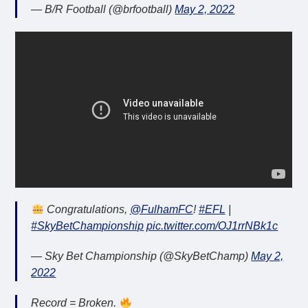
— B/R Football (@brfootball)
May 2, 2022
Congratulations,
@FulhamFC
!
#EFL
|
#SkyBetChampionship
pic.twitter.com/OJ1rrNBk1c
— Sky Bet Championship (@SkyBetChamp)
May 2,
2022
Record = Broken.