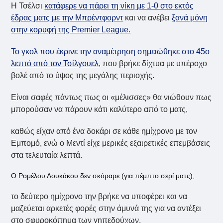
Η Τσέλσι
κατάφερε να πάρει τη νίκη με 1-0 στο εκτός
έδρας ματς με την Μπρέντφορντ
και να ανέβει
ξανά μόνη
στην κορυφή της Premier League.
Το γκολ που έκρινε την αναμέτρηση σημειώθηκε στο 45ο
λεπτό από τον Τσίλγουελ
, που βρήκε δίχτυα με υπέροχο
βολέ από το ύψος της μεγάλης περιοχής.
Είναι σαφές πάντως πως οι «μέλισσες» θα νιώθουν πως
μπορούσαν να πάρουν κάτι καλύτερο από το ματς,
καθώς είχαν από ένα δοκάρι σε κάθε ημίχρονο με τον
Εμπομό, ενώ ο Μεντί είχε μερικές εξαιρετικές επεμβάσεις
στα τελευταία λεπτά.
Ο Ρομέλου Λουκάκου δεν σκόραρε (για πέμπτο σερί ματς),
το δεύτερο ημίχρονο την βρήκε να υποφέρει και να
μαζεύεται αρκετές φορές στην άμυνά της για να αντέξει
στο σφυροκόπημα των γηπεδούχων,