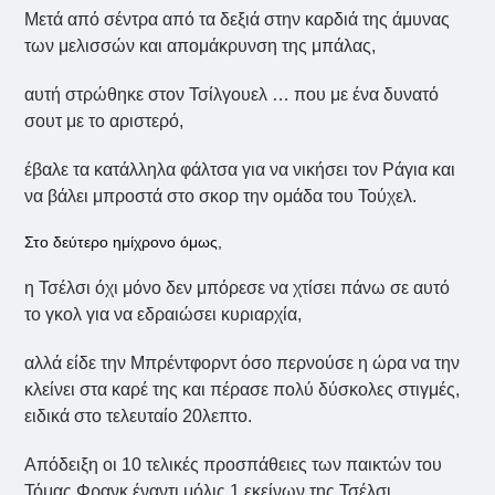
Μετά από σέντρα από τα δεξιά στην καρδιά της άμυνας
των μελισσών και απομάκρυνση της μπάλας,
αυτή στρώθηκε στον Τσίλγουελ … που με ένα δυνατό
σουτ με το αριστερό,
έβαλε τα κατάλληλα φάλτσα για να νικήσει τον Ράγια και
να βάλει μπροστά στο σκορ την ομάδα του Τούχελ.
Στο δεύτερο ημίχρονο όμως,
η Τσέλσι όχι μόνο δεν μπόρεσε να χτίσει πάνω σε αυτό
το γκολ για να εδραιώσει κυριαρχία,
αλλά είδε την Μπρέντφορντ όσο περνούσε η ώρα να την
κλείνει στα καρέ της και πέρασε πολύ δύσκολες στιγμές,
ειδικά στο τελευταίο 20λεπτο.
Απόδειξη οι 10 τελικές προσπάθειες των παικτών του
Τόμας Φρανκ έναντι μόλις 1 εκείνων της Τσέλσι,