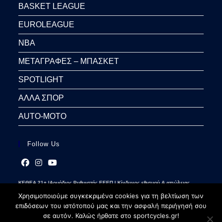
BASKET LEAGUE
EUROLEAGUE
NBA
ΜΕΤΑΓΡΑΦΕΣ – ΜΠΑΣΚΕΤ
SPOTLIGHT
ΑΛΛΑ ΣΠΟΡ
AUTO-MOTO
Follow Us
Opens
Opens
Opens
ΚΕΘΕΑ 21+ |Αρμόδιος Ρυθμιστής ΕΕΕΠ | Κίνδυνος εθισμού & απώλειας
in
in
in
περιουσίας | Γραμμή βοήθειας ΚΕΘΕΑ: 2109237777 | Παίξε Υπεύθυνα
a
a
a
Χρησιμοποιούμε συγκεκριμένα cookies για τη βελτίωση των
new
new
new
επιδόσεων του ιστότοπού μας και την ασφαλή περιήγησή σου
tab
tab
tab
σε αυτόν. Καλώς ήρθατε στο sportcycles.gr!