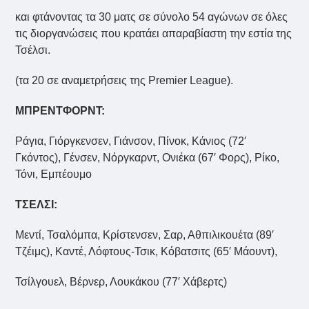
και φτάνοντας τα 30 ματς σε σύνολο 54 αγώνων σε όλες
τις διοργανώσεις που κρατάει απαραβίαστη την εστία της
Τσέλσι.
(τα 20 σε αναμετρήσεις της Premier League).
ΜΠΡΕΝΤΦΟΡΝΤ:
Ράγια, Γιόργκενσεν, Γιάνσον, Πίνοκ, Κάνιος (72′
Γκόντος), Γένσεν, Νόργκαρντ, Ονιέκα (67′ Φορς), Ρίκο,
Τόνι, Εμπέουμο
ΤΣΕΛΣΙ:
Μεντί, Τσαλόμπα, Κρίστενσεν, Σαρ, Αθπιλικουέτα (89′
Τζέιμς), Καντέ, Λόφτους-Τσικ, Κόβατσιτς (65′ Μάουντ),
Τσίλγουελ, Βέρνερ, Λουκάκου (77′ Χάβερτς)