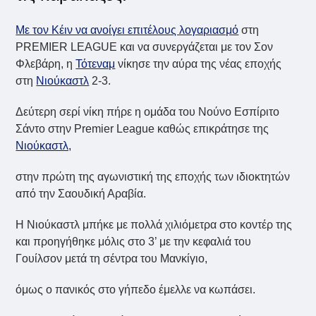
Με τον Κέιν να ανοίγει επιτέλους λογαριασμό
στη
PREMIER LEAGUE και να συνεργάζεται με τον Σον
Φλεβάρη, η
Τότεναμ
νίκησε την αύρα της νέας εποχής
στη
Νιούκαστλ
2-3.
Δεύτερη σερί νίκη πήρε η ομάδα του Νούνο Εσπίριτο
Σάντο στην Premier League καθώς επικράτησε της
Νιούκαστλ,
στην πρώτη της αγωνιστική της εποχής των ιδιοκτητών
από την Σαουδική Αραβία.
Η Νιούκαστλ μπήκε με πολλά χιλιόμετρα στο κοντέρ της
και προηγήθηκε μόλις στο 3’ με την κεφαλιά του
Γουίλσον μετά τη σέντρα του Μανκίγιο,
όμως ο πανικός στο γήπεδο έμελλε να κωπάσει.