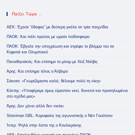
Παίζει Τώρα ..
ΑΕΚ: Έχασε “έδαφος” με δεύτερη γκέλα σε τρία παιχνίδια
ΠΑΟΚ: Και πάλι πρώτος με ωραίο ποδόσφαιρο
ΠΑΟΚ: Έβγαλε την υποχρέωση και στρέφει το βλέμμα του σε
Κηφισιά και Ολυμπιακό
Παναθηναϊκός: Και επίσημο το μπαμ με Χέιζ Ντέιβις
Άρης: Και επίσημα τέλος ο Άλβαρο
Σάκοτα: «Γνωριζόμαστε καλά, θέλουμε πολύ τη νίκη»
Κόντης: «Υποφέραμε όμως είμασταν εκεί, δυνατοί και προσηλωμένοι
στο σχέδιό μας»
Άρης: Δεν χάνει αλλά δεν νικάει
Stoiximan GBL: Κορυφαίος της αγωνιστικής ο Νέιτ Γουότσον
Ίντερ: Ψηλά στην λίστα της ο Κουλιεράκης
ΑΕΚ: Απολαμβάνει κορυφή και περιμένει ΠΑΟΚ