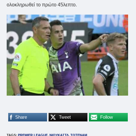
ολοκληρωθεί το πρώτο 45λεπτο.
Share
Tweet
Follow
TAGS
:
PREMIER LEAGUE
,
ΝΙΟΥΚΑΣΤΛ
,
ΤΟΤΕΝΑΜ