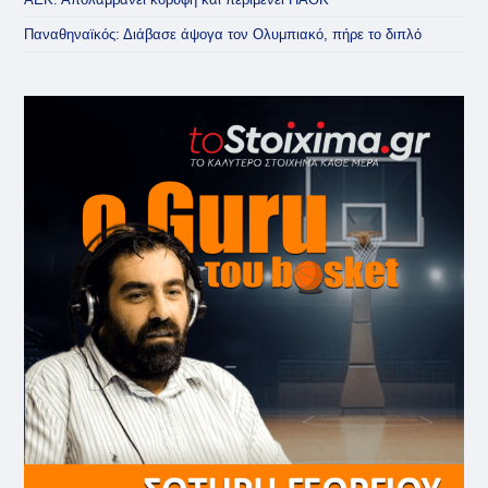
Παναθηναϊκός: Διάβασε άψογα τον Ολυμπιακό, πήρε το διπλό