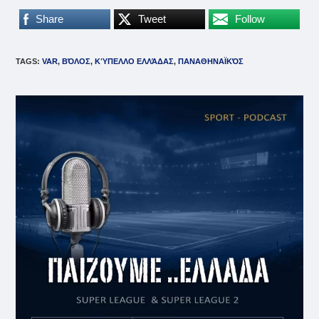
Share
Tweet
Follow
TAGS
:
VAR
,
ΒΌΛΟΣ
,
ΚΎΠΕΛΛΟ ΕΛΛΆΔΑΣ
,
ΠΑΝΑΘΗΝΑΪΚΌΣ