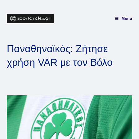
Skip
to
content
Menu
Παναθηναϊκός: Ζήτησε
χρήση VAR με τον Βόλο