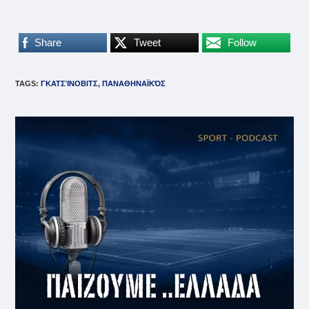
Share
Tweet
Follow
TAGS
:
ΓΚΑΤΣΊΝΟΒΙΤΣ
,
ΠΑΝΑΘΗΝΑΪΚΌΣ