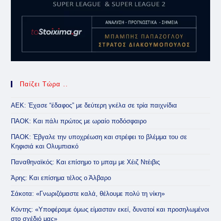
Παίζει Τώρα ..
ΑΕΚ: Έχασε “έδαφος” με δεύτερη γκέλα σε τρία παιχνίδια
ΠΑΟΚ: Και πάλι πρώτος με ωραίο ποδόσφαιρο
ΠΑΟΚ: Έβγαλε την υποχρέωση και στρέφει το βλέμμα του σε
Κηφισιά και Ολυμπιακό
Παναθηναϊκός: Και επίσημο το μπαμ με Χέιζ Ντέιβις
Άρης: Και επίσημα τέλος ο Άλβαρο
Σάκοτα: «Γνωριζόμαστε καλά, θέλουμε πολύ τη νίκη»
Κόντης: «Υποφέραμε όμως είμασταν εκεί, δυνατοί και προσηλωμένοι
στο σχέδιό μας»