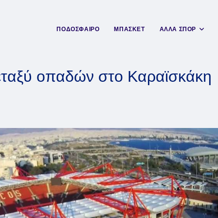
ΠΟΔΟΣΦΑΙΡΟ
ΜΠΑΣΚΕΤ
ΑΛΛΑ ΣΠΟΡ
εταξύ οπαδών στο Καραϊσκάκη