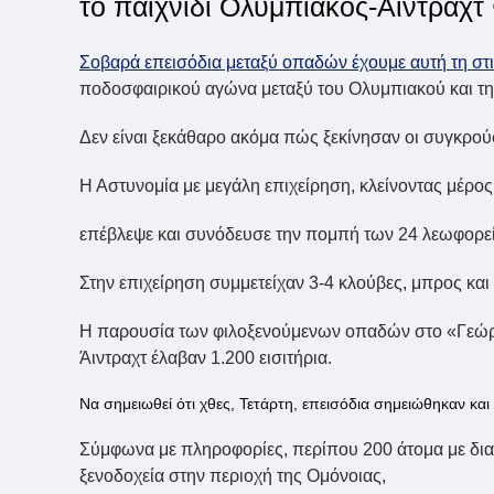
το παιχνίδι Ολυμπιακός-Αϊντραχ
Σοβαρά επεισόδια μεταξύ οπαδών έχουμε αυτή τη στ
ποδοσφαιρικού αγώνα μεταξύ του Ολυμπιακού και τη
Δεν είναι ξεκάθαρο ακόμα πώς ξεκίνησαν οι συγκρού
Η Αστυνομία με μεγάλη επιχείρηση, κλείνοντας μέρο
επέβλεψε και συνόδευσε την πομπή των 24 λεωφορείω
Στην επιχείρηση συμμετείχαν 3-4 κλούβες, μπρος και
Η παρουσία των φιλοξενούμενων οπαδών στο «Γεώργι
Άιντραχτ έλαβαν 1.200 εισιτήρια.
Να σημειωθεί ότι χθες, Τετάρτη, επεισόδια σημειώθηκαν κα
Σύμφωνα με πληροφορίες, περίπου 200 άτομα με δι
ξενοδοχεία στην περιοχή της Ομόνοιας,