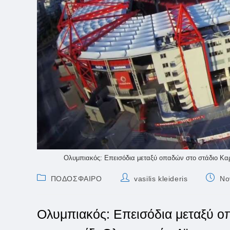
Ολυμπιακός: Eπεισόδια μεταξύ οπαδών στο στάδιο Καρ
Post
Post
Post
ΠΟΔΟΣΦΑΙΡΟ
vasilis kleideris
No
category:
author:
publis
Ολυμπιακός: Eπεισόδια μεταξύ ο