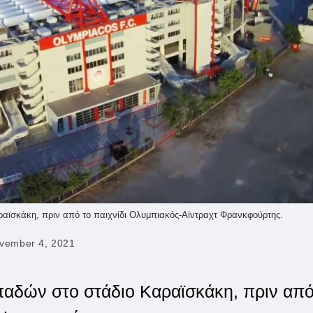
αϊσκάκη, πριν από το παιχνίδι Ολυμπιακός-Αϊντραχτ Φρανκφούρτης.
vember 4, 2021
hed:
παδών στο στάδιο Καραϊσκάκη, πριν απ