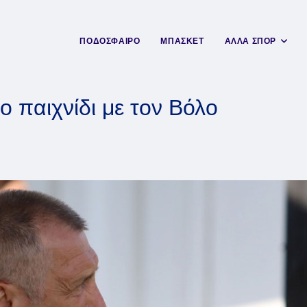
ΠΟΔΟΣΦΑΙΡΟ
ΜΠΑΣΚΕΤ
ΑΛΛΑ ΣΠΟΡ
 παιχνίδι με τον Βόλο