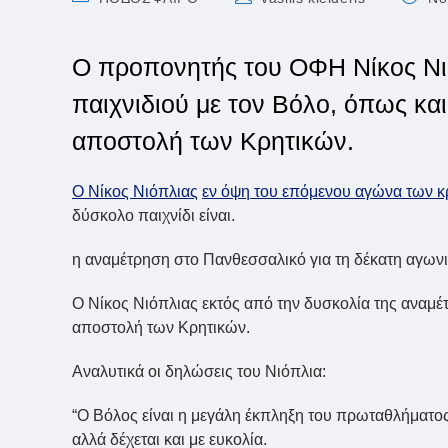
category:
author:
publis
Ο προπονητής του ΟΦΗ Νίκος Νιό
παιχνιδιού με τον Βόλο, όπως κα
αποστολή των Κρητικών.
O Νίκος Νιόπλιας
εν όψη του επόμενου αγώνα των κ
δύσκολο παιχνίδι είναι.
η αναμέτρηση στο Πανθεσσαλικό για τη δέκατη αγωνισ
Ο Νίκος Νιόπλιας εκτός από την δυσκολία της αναμέ
αποστολή των Κρητικών.
Αναλυτικά οι δηλώσεις του Νιόπλια:
“Ο Βόλος είναι η μεγάλη έκπληξη του πρωταθλήματος β
αλλά δέχεται και με ευκολία.