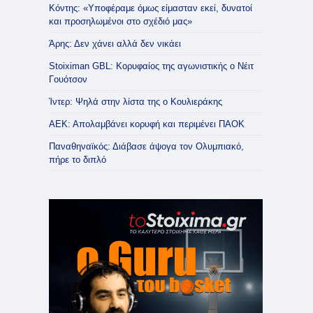
Κόντης: «Υποφέραμε όμως είμασταν εκεί, δυνατοί
και προσηλωμένοι στο σχέδιό μας»
Άρης: Δεν χάνει αλλά δεν νικάει
Stoiximan GBL: Κορυφαίος της αγωνιστικής ο Νέιτ
Γουότσον
Ίντερ: Ψηλά στην λίστα της ο Κουλιεράκης
ΑΕΚ: Απολαμβάνει κορυφή και περιμένει ΠΑΟΚ
Παναθηναϊκός: Διάβασε άψογα τον Ολυμπιακό,
πήρε το διπλό