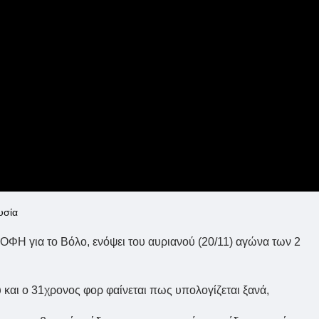
υσία
Η για το Βόλο, ενόψει του αυριανού (20/11) αγώνα των 2
 και ο 31χρονος φορ φαίνεται πως υπολογίζεται ξανά,