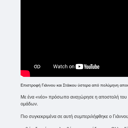
Επιστροφή Γιάννου και Στάικου ύστερα από πολύμηνη απο
Με ένα «νέο» πρόσωπο αναχώρησε η αποστολή του ΟΦ
ομάδων.
Πιο συγκεκριμένα σε αυτή συμπεριλήφθηκε ο Γιάννου