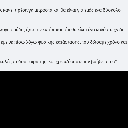
, κάνει πρέσινγκ μπροστά και θα είναι για εμάς ένα δύσκολο
ογη ομάδα, έχω την εντύπωση ότι θα είναι ένα καλό παιχνίδι.
 έμεινε πίσω λόγω φυσικής κατάστασης, του δώσαμε χρόνο και
καλός ποδοσφαιριστής, και χρειαζόμαστε την βοήθεια του”.