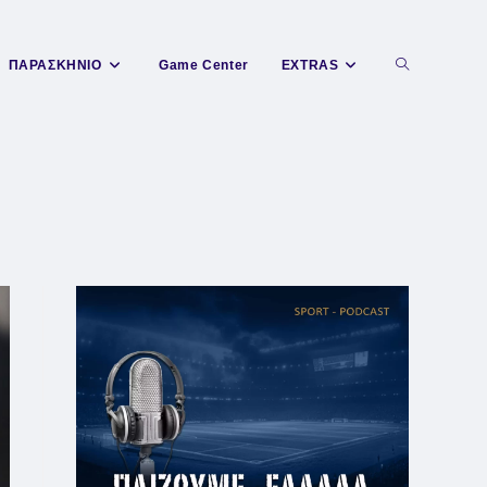
Toggle
ΠΑΡΑΣΚΗΝΙΟ
Game Center
EXTRAS
website
search