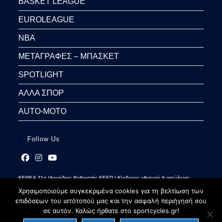
BASKET LEAGUE
EUROLEAGUE
NBA
ΜΕΤΑΓΡΑΦΕΣ – ΜΠΑΣΚΕΤ
SPOTLIGHT
ΑΛΛΑ ΣΠΟΡ
AUTO-MOTO
Follow Us
Opens
Opens
Opens
ΚΕΘΕΑ 21+ |Αρμόδιος Ρυθμιστής ΕΕΕΠ | Κίνδυνος εθισμού & απώλειας
in
in
in
περιουσίας | Γραμμή βοήθειας ΚΕΘΕΑ: 2109237777 | Παίξε Υπεύθυνα
a
a
a
Χρησιμοποιούμε συγκεκριμένα cookies για τη βελτίωση των
new
new
new
επιδόσεων του ιστότοπού μας και την ασφαλή περιήγησή σου
tab
tab
tab
σε αυτόν. Καλώς ήρθατε στο sportcycles.gr!