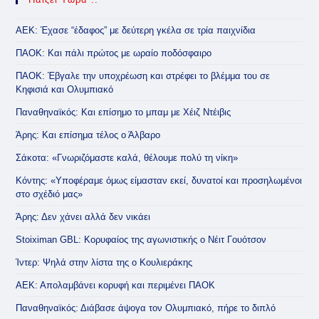
ΑΕΚ: Έχασε “έδαφος” με δεύτερη γκέλα σε τρία παιχνίδια
ΠΑΟΚ: Και πάλι πρώτος με ωραίο ποδόσφαιρο
ΠΑΟΚ: Έβγαλε την υποχρέωση και στρέφει το βλέμμα του σε
Κηφισιά και Ολυμπιακό
Παναθηναϊκός: Και επίσημο το μπαμ με Χέιζ Ντέιβις
Άρης: Και επίσημα τέλος ο Άλβαρο
Σάκοτα: «Γνωριζόμαστε καλά, θέλουμε πολύ τη νίκη»
Κόντης: «Υποφέραμε όμως είμασταν εκεί, δυνατοί και προσηλωμένοι
στο σχέδιό μας»
Άρης: Δεν χάνει αλλά δεν νικάει
Stoiximan GBL: Κορυφαίος της αγωνιστικής ο Νέιτ Γουότσον
Ίντερ: Ψηλά στην λίστα της ο Κουλιεράκης
ΑΕΚ: Απολαμβάνει κορυφή και περιμένει ΠΑΟΚ
Παναθηναϊκός: Διάβασε άψογα τον Ολυμπιακό, πήρε το διπλό