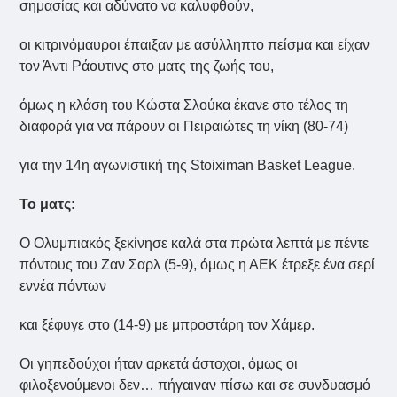
σημασίας και αδύνατο να καλυφθούν,
οι κιτρινόμαυροι έπαιξαν με ασύλληπτο πείσμα και είχαν
τον Άντι Ράουτινς στο ματς της ζωής του,
όμως η κλάση του Κώστα Σλούκα έκανε στο τέλος τη
διαφορά για να πάρουν οι Πειραιώτες τη νίκη (80-74)
για την 14η αγωνιστική της Stoiximan Basket League.
Το ματς:
Ο Ολυμπιακός ξεκίνησε καλά στα πρώτα λεπτά με πέντε
πόντους του Ζαν Σαρλ (5-9), όμως η ΑΕΚ έτρεξε ένα σερί
εννέα πόντων
και ξέφυγε στο (14-9) με μπροστάρη τον Χάμερ.
Οι γηπεδούχοι ήταν αρκετά άστοχοι, όμως οι
φιλοξενούμενοι δεν… πήγαιναν πίσω και σε συνδυασμό