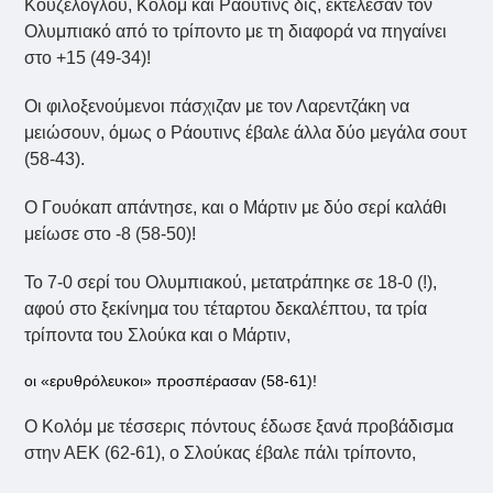
Κουζέλογλου, Κολόμ και Ράουτινς δις, εκτέλεσαν τον
Ολυμπιακό από το τρίποντο με τη διαφορά να πηγαίνει
στο +15 (49-34)!
Οι φιλοξενούμενοι πάσχιζαν με τον Λαρεντζάκη να
μειώσουν, όμως ο Ράουτινς έβαλε άλλα δύο μεγάλα σουτ
(58-43).
Ο Γουόκαπ απάντησε, και ο Μάρτιν με δύο σερί καλάθι
μείωσε στο -8 (58-50)!
Το 7-0 σερί του Ολυμπιακού, μετατράπηκε σε 18-0 (!),
αφού στο ξεκίνημα του τέταρτου δεκαλέπτου, τα τρία
τρίποντα του Σλούκα και ο Μάρτιν,
οι «ερυθρόλευκοι» προσπέρασαν (58-61)!
Ο Κολόμ με τέσσερις πόντους έδωσε ξανά προβάδισμα
στην ΑΕΚ (62-61), ο Σλούκας έβαλε πάλι τρίποντο,