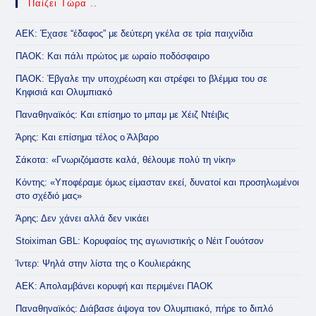
Παίζει Τώρα ..
ΑΕΚ: Έχασε “έδαφος” με δεύτερη γκέλα σε τρία παιχνίδια
ΠΑΟΚ: Και πάλι πρώτος με ωραίο ποδόσφαιρο
ΠΑΟΚ: Έβγαλε την υποχρέωση και στρέφει το βλέμμα του σε
Κηφισιά και Ολυμπιακό
Παναθηναϊκός: Και επίσημο το μπαμ με Χέιζ Ντέιβις
Άρης: Και επίσημα τέλος ο Άλβαρο
Σάκοτα: «Γνωριζόμαστε καλά, θέλουμε πολύ τη νίκη»
Κόντης: «Υποφέραμε όμως είμασταν εκεί, δυνατοί και προσηλωμένοι
στο σχέδιό μας»
Άρης: Δεν χάνει αλλά δεν νικάει
Stoiximan GBL: Κορυφαίος της αγωνιστικής ο Νέιτ Γουότσον
Ίντερ: Ψηλά στην λίστα της ο Κουλιεράκης
ΑΕΚ: Απολαμβάνει κορυφή και περιμένει ΠΑΟΚ
Παναθηναϊκός: Διάβασε άψογα τον Ολυμπιακό, πήρε το διπλό