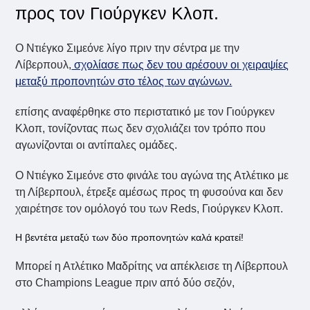
προς τον Γιούργκεν Κλοπ.
O Ντιέγκο Σιμεόνε λίγο πριν την σέντρα με την
Λίβερπουλ,
σχολίασε πως δεν του αρέσουν οι χειραψίες
μεταξύ προπονητών στο τέλος των αγώνων.
επίσης αναφέρθηκε στο περιστατικό με τον Γιούργκεν
Κλοπ, τονίζοντας πως δεν σχολιάζει τον τρόπο που
αγωνίζονται οι αντίπαλες ομάδες.
Ο Ντιέγκο Σιμεόνε στο φινάλε του αγώνα της Ατλέτικο με
τη Λίβερπουλ, έτρεξε αμέσως προς τη φυσούνα και δεν
χαιρέτησε τον ομόλογό του των Reds, Γιούργκεν Κλοπ.
Η βεντέτα μεταξύ των δύο προπονητών καλά κρατεί!
Μπορεί η Ατλέτικο Μαδρίτης να απέκλεισε τη Λίβερπουλ
στο Champions League πριν από δύο σεζόν,