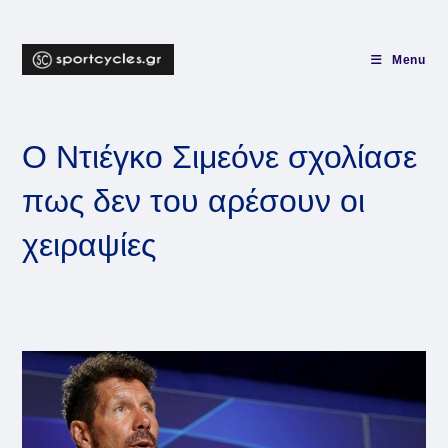
Skip
to
content
Menu
O Ντιέγκο Σιμεόνε σχολίασε
πως δεν του αρέσουν οι
χειραψίες