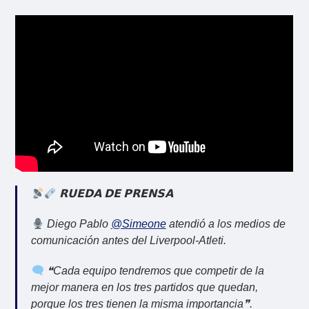
𝗥𝗨𝗘𝗗𝗔 𝗗𝗘 𝗣𝗥𝗘𝗡𝗦𝗔
Diego Pablo
@Simeone
atendió a los medios de
comunicación antes del Liverpool-Atleti.
❝Cada equipo tendremos que competir de la
mejor manera en los tres partidos que quedan,
porque los tres tienen la misma importancia❞.