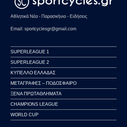
Αθλητικά Νέα - Παρασκήνιο - Ειδήσεις
Email: sportcyclesgr@gmail.com
SUPERLEAGUE 1
SUPERLEAGUE 2
ΚΥΠΕΛΛΟ ΕΛΛΑΔΑΣ
ΜΕΤΑΓΡΑΦΕΣ – ΠΟΔΟΣΦΑΙΡΟ
ΞΕΝΑ ΠΡΩΤΑΘΛΗΜΑΤΑ
CHAMPIONS LEAGUE
WORLD CUP