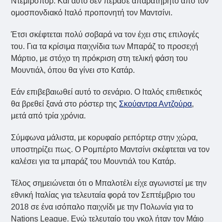
Ντέμιρσπορ. Και αυτό δεν πέρασε απαρατήρητο από τον
ομοσπονδιακό Ιταλό προπονητή τον Μαντσίνι.
Έτσι σκέφτεται πολύ σοβαρά να τον έχει στις επιλογές
του. Για τα κρίσιμα παιχνίδια των Μπαράζ το προσεχή
Μάρτιο, με στόχο τη πρόκριση στη τελική φάση του
Μουντιάλ, όπου θα γίνει στο Κατάρ.
Εάν επιβεβαιωθεί αυτό το σενάριο. Ο Ιταλός επιθετικός
θα βρεθεί ξανά στο ρόστερ της
Σκούαντρα Αντζούρα
,
μετά από τρία χρόνια.
Σύμφωνα μάλιστα, με κορυφαίο ρεπόρτερ στην χώρα,
υποστηρίζει πως. Ο Ρομπέρτο Μαντσίνι σκέφτεται να τον
καλέσει για τα μπαράζ του Μουντιάλ του Κατάρ.
Τέλος σημειώνεται ότι ο Μπαλοτέλι είχε αγωνιστεί με την
εθνική Ιταλίας για τελευταία φορά τον Σεπτέμβριο του
2018 σε ένα ισόπαλο παιχνίδι με την Πολωνία για το
Nations League. Ενώ τελευταίο του γκολ ήταν τον Μάιο