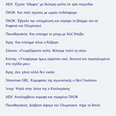
ΑΕΚ: Έχασε “έδαφος” με δεύτερη γκέλα σε τρία παιχνίδια
ΠΑΟΚ: Και πάλι πρώτος με ωραίο ποδόσφαιρο
ΠΑΟΚ: Έβγαλε την υποχρέωση και στρέφει το βλέμμα του σε
Κηφισιά και Ολυμπιακό
Παναθηναϊκός: Και επίσημο το μπαμ με Χέιζ Ντέιβις
Άρης: Και επίσημα τέλος ο Άλβαρο
Σάκοτα: «Γνωριζόμαστε καλά, θέλουμε πολύ τη νίκη»
Κόντης: «Υποφέραμε όμως είμασταν εκεί, δυνατοί και προσηλωμένοι
στο σχέδιό μας»
Άρης: Δεν χάνει αλλά δεν νικάει
Stoiximan GBL: Κορυφαίος της αγωνιστικής ο Νέιτ Γουότσον
Ίντερ: Ψηλά στην λίστα της ο Κουλιεράκης
ΑΕΚ: Απολαμβάνει κορυφή και περιμένει ΠΑΟΚ
Παναθηναϊκός: Διάβασε άψογα τον Ολυμπιακό, πήρε το διπλό