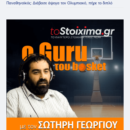
Παναθηναϊκός: Διάβασε άψογα τον Ολυμπιακό, πήρε το διπλό