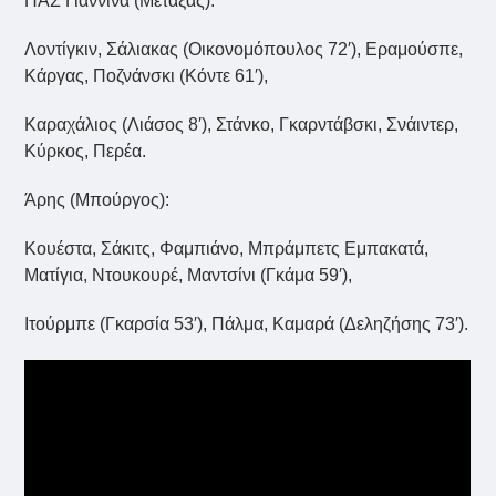
ΠΑΣ Γιάννινα (Mεταξάς):
Λοντίγκιν, Σάλιακας (Οικονομόπουλος 72′), Εραμούσπε,
Κάργας, Ποζνάνσκι (Κόντε 61′),
Καραχάλιος (Λιάσος 8′), Στάνκο, Γκαρντάβσκι, Σνάιντερ,
Κύρκος, Περέα.
Άρης (Μπούργος):
Κουέστα, Σάκιτς, Φαμπιάνο, Μπράμπετς Εμπακατά,
Ματίγια, Ντουκουρέ, Μαντσίνι (Γκάμα 59′),
Ιτούρμπε (Γκαρσία 53′), Πάλμα, Καμαρά (Δεληζήσης 73′).