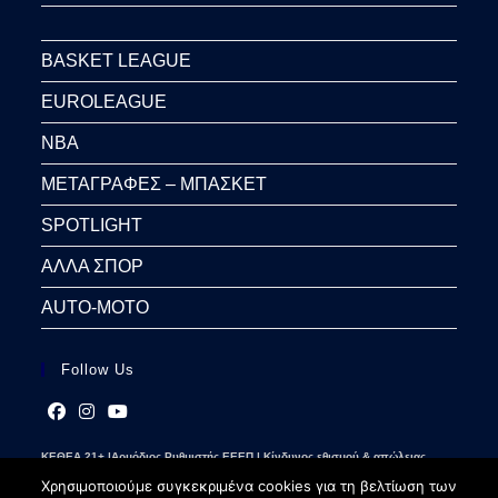
BASKET LEAGUE
EUROLEAGUE
NBA
ΜΕΤΑΓΡΑΦΕΣ – ΜΠΑΣΚΕΤ
SPOTLIGHT
ΑΛΛΑ ΣΠΟΡ
AUTO-MOTO
Follow Us
Opens
Opens
Opens
ΚΕΘΕΑ 21+ |Αρμόδιος Ρυθμιστής ΕΕΕΠ | Κίνδυνος εθισμού & απώλειας
in
in
in
περιουσίας | Γραμμή βοήθειας ΚΕΘΕΑ: 2109237777 | Παίξε Υπεύθυνα
a
a
a
Χρησιμοποιούμε συγκεκριμένα cookies για τη βελτίωση των