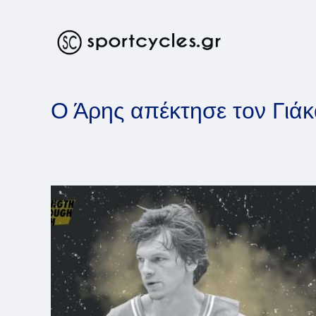
Skip
to
content
Ο Άρης απέκτησε τον Γιά