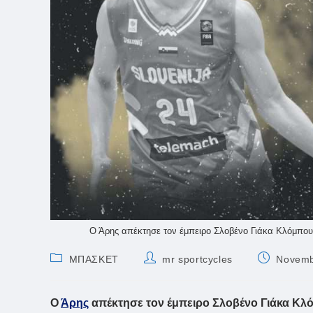
Ο Άρης απέκτησε τον έμπειρο Σλοβένο Γιάκα Κλόμπου
Post
Post
Post
ΜΠΑΣΚΕΤ
mr sportcycles
Novemb
category:
author:
published:
Ο
Άρης
απέκτησε τον έμπειρο Σλοβένο Γιάκα Κλ