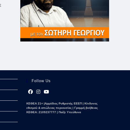
ε
Follow Us
Opens
Opens
Opens
ΚΕΘΕΑ 21+ |Αρμόδιος Ρυθμιστής ΕΕΕΠ | Κίνδυνος
in
in
in
εθισμού & απώλειας περιουσίας | Γραμμή βοήθειας
a
a
a
ΚΕΘΕΑ: 2109237777 | Παίξε Υπεύθυνα
new
new
new
tab
tab
tab