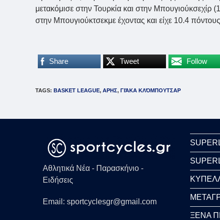
μετακόμισε στην Τουρκία και στην Μπουγιούκσεχίρ (11
στην Μπουγιούκτσεκμε έχοντας και είχε 10.4 πόντους
Share
Tweet
Follow
TAGS
:
BASKET LEAGUE
,
ΑΡΗΣ
,
ΓΙΆΚΑ ΚΛΌΜΠΟΥΤΣΑΡ
SUPER
SUPER
Αθλητικά Νέα - Παρασκήνιο -
ΚΥΠΕΛ
Ειδήσεις
ΜΕΤΑΓΡ
Email: sportcyclesgr@gmail.com
ΞΕΝΑ 