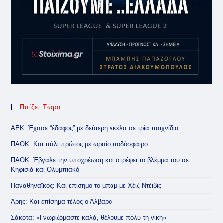
Παίζει Τώρα ..
ΑΕΚ: Έχασε “έδαφος” με δεύτερη γκέλα σε τρία παιχνίδια
ΠΑΟΚ: Και πάλι πρώτος με ωραίο ποδόσφαιρο
ΠΑΟΚ: Έβγαλε την υποχρέωση και στρέφει το βλέμμα του σε
Κηφισιά και Ολυμπιακό
Παναθηναϊκός: Και επίσημο το μπαμ με Χέιζ Ντέιβις
Άρης: Και επίσημα τέλος ο Άλβαρο
Σάκοτα: «Γνωριζόμαστε καλά, θέλουμε πολύ τη νίκη»