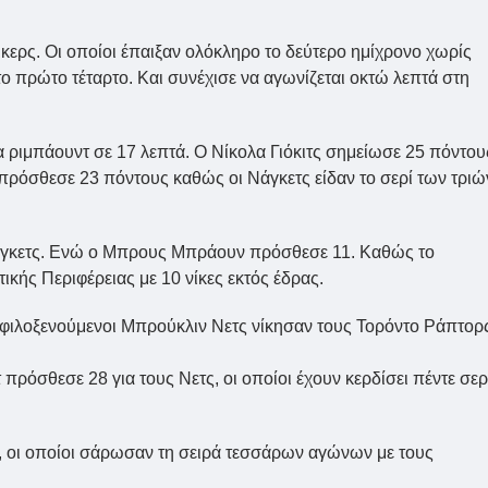
κερς. Οι οποίοι έπαιξαν ολόκληρο το δεύτερο ημίχρονο χωρίς
στο πρώτο τέταρτο. Και συνέχισε να αγωνίζεται οκτώ λεπτά στη
ρα ριμπάουντ σε 17 λεπτά. Ο Νίκολα Γιόκιτς σημείωσε 25 πόντου
 πρόσθεσε 23 πόντους καθώς οι Νάγκετς είδαν το σερί των τριώ
άγκετς. Ενώ ο Μπρους Μπράουν πρόσθεσε 11. Καθώς το
ικής Περιφέρειας με 10 νίκες εκτός έδρας.
οι φιλοξενούμενοι Μπρούκλιν Νετς νίκησαν τους Τορόντο Ράπτορ
πρόσθεσε 28 για τους Νετς, οι οποίοι έχουν κερδίσει πέντε σερ
ς, οι οποίοι σάρωσαν τη σειρά τεσσάρων αγώνων με τους