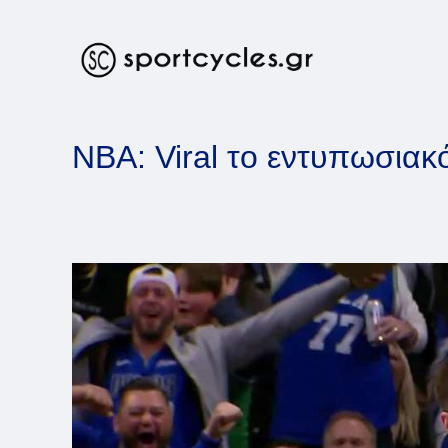
Skip
to
content
NBA: Viral το εντυπωσιακό