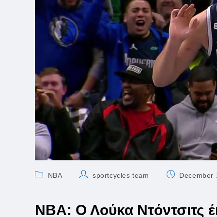
Post
Post
Post
NBA
sportcycles team
December 
category:
author:
published:
NBA: Ο Λούκα Ντόντσιτς έ