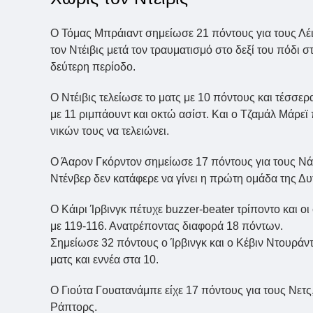
Ο Τόμας Μπράιαντ σημείωσε 21 πόντους για τους Λέι
τον Ντέιβις μετά τον τραυματισμό στο δεξί του πόδι 
δεύτερη περίοδο.
Ο Ντέιβις τελείωσε το ματς με 10 πόντους και τέσσε
με 11 ριμπάουντ και οκτώ ασίστ. Και ο Τζαμάλ Μάρεϊ
νικών τους να τελειώνει.
Ο Άαρον Γκόρντον σημείωσε 17 πόντους για τους Ν
Ντένβερ δεν κατάφερε να γίνει η πρώτη ομάδα της Δυτ
Ο Κάιρι Ίρβινγκ πέτυχε buzzer-beater τρίποντο και 
με 119-116. Ανατρέποντας διαφορά 18 πόντων.
Σημείωσε 32 πόντους ο Ίρβινγκ και ο Κέβιν Ντουράντ 
ματς και εννέα στα 10.
Ο Γιούτα Γουατανάμπε είχε 17 πόντους για τους Νετ
Ράπτορς.