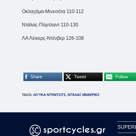
Οκλαχόμα-Μινεσότα 110-112
Ντάλας-Πόρτλαντ 110-130
ΛΑ Λέικερς-Ντένβερ 126-108
Share
Tweet
Follow
TAGS
:
ΛΟΎΚΑ ΝΤΌΝΤΣΙΤΣ
,
ΝΤΆΛΑΣ ΜΆΒΕΡΙΚΣ
SUPER