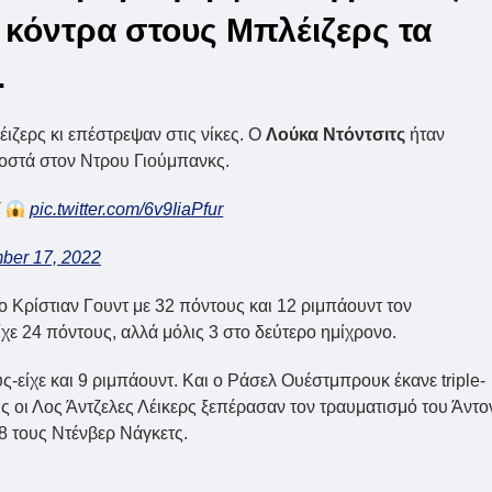
 κόντρα στους Μπλέιζερς τα
.
ζερς κι επέστρεψαν στις νίκες. Ο
Λούκα Ντόντσιτς
ήταν
ροστά στον Ντρου Γιούμπανκς.
K
pic.twitter.com/6v9IiaPfur
ber 17, 2022
 ο Κρίστιαν Γουντ με 32 πόντους και 12 ριμπάουντ τον
ίχε 24 πόντους, αλλά μόλις 3 στο δεύτερο ημίχρονο.
είχε και 9 ριμπάουντ. Και ο Ράσελ Ουέστμπρουκ έκανε triple-
ς οι Λος Άντζελες Λέικερς ξεπέρασαν τον τραυματισμό του Άντο
8 τους Ντένβερ Νάγκετς.