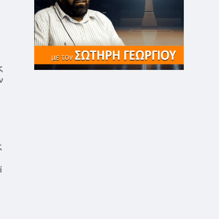
ς
ν
ς
ί