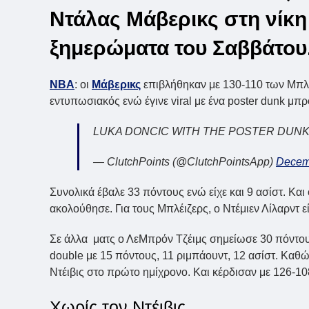
Ντάλας Μάβερικς στη νίκη
ξημερώματα του Σαββάτου
NBA
: οι
Μάβερικς
επιβλήθηκαν με 130-110 των Μπλέι
εντυπωσιακός ενώ έγινε viral με ένα poster dunk μπ
LUKA DONCIC WITH THE POSTER DUN
— ClutchPoints (@ClutchPointsApp)
Decem
Συνολικά έβαλε 33 πόντους ενώ είχε και 9 ασίστ. Και
ακολούθησε. Για τους Μπλέιζερς, ο Ντέμιεν Λίλαρντ ε
Σε άλλα ματς ο ΛεΜπρόν Τζέιμς σημείωσε 30 πόντους-
double με 15 πόντους, 11 ριμπάουντ, 12 ασίστ. Καθώ
Ντέιβις στο πρώτο ημίχρονο. Και κέρδισαν με 126-10
Χωρίς τον Ντέιβις