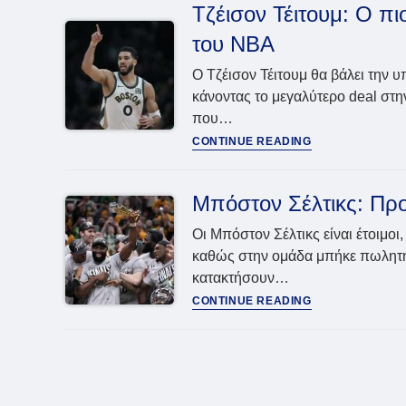
πάει
Τζέισον Τέιτουμ: Ο π
NBA,
του NBA
συνεχίζει
στον
Ο Τζέισον Τέιτουμ θα βάλει την 
Παναθηναϊκό
κάνοντας το μεγαλύτερο deal στ
που…
Τζέισον
CONTINUE READING
Τέιτουμ:
Ο
πιο
Μπόστον Σέλτικς: Πρ
ακριβοπληρωμέ
παίχτης
Οι Μπόστον Σέλτικς είναι έτοιμοι
στην
καθώς στην ομάδα μπήκε πωλητήρ
ιστορία
κατακτήσουν…
του
Μπόστον
CONTINUE READING
NBA
Σέλτικς:
Προς
πώληση
οι
πρωταθλητές