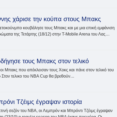
νης χάρισε την κούπα στους Μπακς
τετοκούνμπο κουβάλησε τους Μπακς και με μια επική εμφάνιση
ρώματα της Τετάρτης (18/12) στην T-Mobile Arena του Λας…
δήγησε τους Μπακς στον τελικό
ς οι Μπακς που απέκλεισαν τους Χοκς και πάνε στον τελικό του
ρ Στον τελικο του NBA Cup θα βρεθούν…
ρόνι Τζέιμς έγραψαν ιστορία
ετινή σεζόν του NBA, οι Λεμπρόν και Μπρόντι Τζέιμς έγραψαν
τη (23/10) η regular season του NBA έκανε πρεμιέρα. Οι