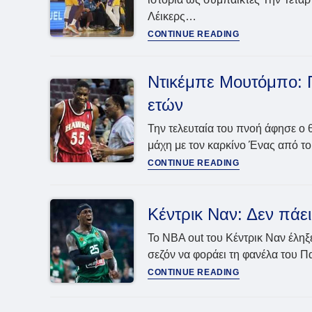
στον
Λέικερς…
τελικό
NBA:
CONTINUE READING
ΛεΜπρόν
και
Μπρόνι
Ντικέμπε Μουτόμπο: Π
Τζέιμς
ετών
έγραψαν
ιστορία
Την τελευταία του πνοή άφησε ο 
μάχη με τον καρκίνο Ένας από τ
Ντικέμπε
CONTINUE READING
Μουτόμπο:
Πέθανε
ο
Κέντρικ Ναν: Δεν πάε
θρύλος
του
Το NBA out του Κέντρικ Ναν έληξε
NBA
σεζόν να φοράει τη φανέλα του 
σε
Κέντρικ
CONTINUE READING
ηλικία
Ναν:
58
Δεν
ετών