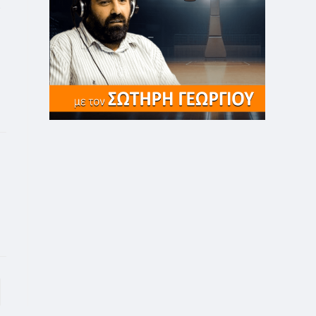
α
to the next page