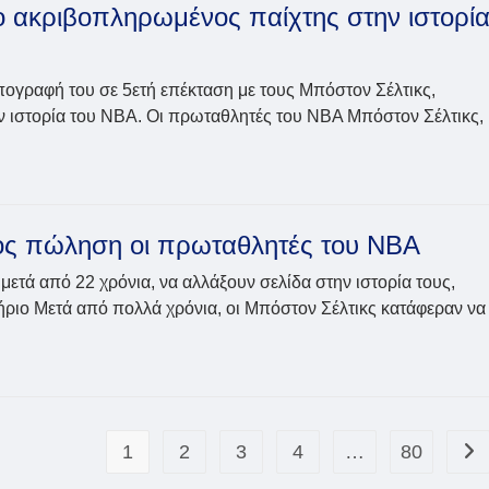
ιο ακριβοπληρωμένος παίχτης στην ιστορί
υπογραφή του σε 5ετή επέκταση με τους Μπόστον Σέλτικς,
ην ιστορία του NBA. Οι πρωταθλητές του NBA Μπόστον Σέλτικς,
ος πώληση οι πρωταθλητές του NBA
νος
, μετά από 22 χρόνια, να αλλάξουν σελίδα στην ιστορία τους,
ιο Μετά από πολλά χρόνια, οι Μπόστον Σέλτικς κατάφεραν να
1
2
3
4
…
80
Go 