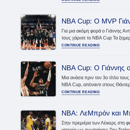
«Είμαι
ήδη
υπερήφανος
NBA Cup: Ο MVP Γιάν
και…
σίγουρος
Για μια ακόμη φορά ο Γιάννης Αν
για
τους χάρισε το NBA Cup Τα ξημε
τον
NBA
CONTINUE READING
νέο
Cup:
τίτλο
Ο
–
MVP
Μεγαλύτερος
NBA Cup: Ο Γιάννης ο
Γιάννης
ο
χάρισε
Μια ανάσα πριν τον 3ο τίτλο του
ανταγωνισμός
την
από
NBA Cup, απέναντι στους Θάντε
κούπα
το
NBA
CONTINUE READING
στους
NBA»
Cup:
Μπακς
Ο
Γιάννης
NBA: ΛεΜπρόν και Μπ
οδήγησε
τους
Στην πρεμιέρα των Λέικερς στη φ
Μπακς
ιστορία ως συμπαίκτες Την Τετάρ