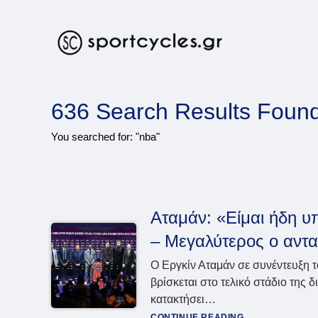
Skip
to
content
636
Search Results Foun
You searched for: "nba"
Αταμάν: «Είμαι ήδη υ
– Μεγαλύτερος ο αντ
Ο Εργκίν Αταμάν σε συνέντευξη τ
βρίσκεται στο τελικό στάδιο της
κατακτήσει…
Αταμάν:
CONTINUE READING