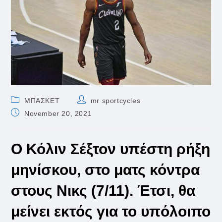
Post
Post
ΜΠΑΣΚΕΤ
mr sportcycles
category:
author:
Post
November 20, 2021
published:
Ο
Κόλιν Σέξτον
υπέστη ρήξη
μηνίσκου, στο ματς κόντρα
στους Νικς (7/11). Έτσι, θα
μείνει εκτός για το υπόλοιπο