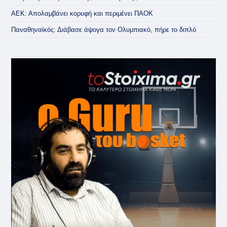
ΑΕΚ: Απολαμβάνει κορυφή και περιμένει ΠΑΟΚ
Παναθηναϊκός: Διάβασε άψογα τον Ολυμπιακό, πήρε το διπλό