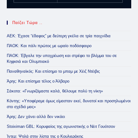
Παίζει Τώρα ..
ΑΕΚ: Έχασε “έδαφος” με δεύτερη γκέλα σε τρία παιχνίδια
ΠΑΟΚ: Και πάλι πρώτος με ωραίο ποδόσφαιρο
ΠΑΟΚ: Έβγαλε την υποχρέωση και στρέφει το βλέμμα του σε
Κηφισιά και Ολυμπιακό
Παναθηναϊκός: Και επίσημο το μπαμ με Χέιζ Ντέιβις
Άρης: Και επίσημα τέλος ο Άλβαρο
Σάκοτα: «Γνωριζόμαστε καλά, θέλουμε πολύ τη νίκη»
Κόντης: «Υποφέραμε όμως είμασταν εκεί, δυνατοί και προσηλωμένοι
στο σχέδιό μας»
Άρης: Δεν χάνει αλλά δεν νικάει
Stoiximan GBL: Κορυφαίος της αγωνιστικής ο Νέιτ Γουότσον
Ίντερ: Ψηλά στην λίστα της ο Κουλιεράκης