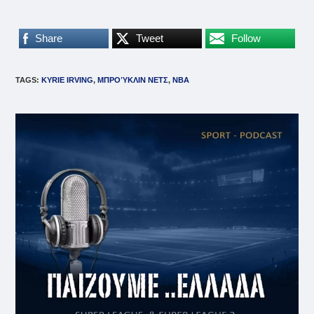
Share
Tweet
Follow
TAGS
:
KYRIE IRVING
,
ΜΠΡΟΎΚΛΙΝ ΝΕΤΣ
,
ΝΒΑ