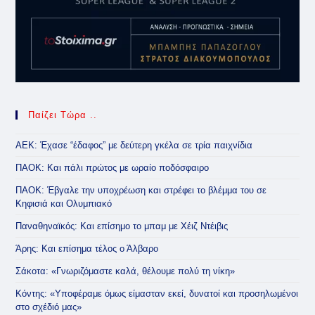
Παίζει Τώρα ..
ΑΕΚ: Έχασε “έδαφος” με δεύτερη γκέλα σε τρία παιχνίδια
ΠΑΟΚ: Και πάλι πρώτος με ωραίο ποδόσφαιρο
ΠΑΟΚ: Έβγαλε την υποχρέωση και στρέφει το βλέμμα του σε
Κηφισιά και Ολυμπιακό
Παναθηναϊκός: Και επίσημο το μπαμ με Χέιζ Ντέιβις
Άρης: Και επίσημα τέλος ο Άλβαρο
Σάκοτα: «Γνωριζόμαστε καλά, θέλουμε πολύ τη νίκη»
Κόντης: «Υποφέραμε όμως είμασταν εκεί, δυνατοί και προσηλωμένοι
στο σχέδιό μας»