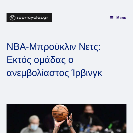
Skip
to
content
Menu
NBA-Μπρούκλιν Νετς:
Eκτός ομάδας o
ανεμβολίαστος Ίρβινγκ