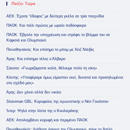
Παίζει Τώρα ..
ΑΕΚ: Έχασε “έδαφος” με δεύτερη γκέλα σε τρία παιχνίδια
ΠΑΟΚ: Και πάλι πρώτος με ωραίο ποδόσφαιρο
ΠΑΟΚ: Έβγαλε την υποχρέωση και στρέφει το βλέμμα του σε
Κηφισιά και Ολυμπιακό
Παναθηναϊκός: Και επίσημο το μπαμ με Χέιζ Ντέιβις
Άρης: Και επίσημα τέλος ο Άλβαρο
Σάκοτα: «Γνωριζόμαστε καλά, θέλουμε πολύ τη νίκη»
Κόντης: «Υποφέραμε όμως είμασταν εκεί, δυνατοί και προσηλωμένοι
στο σχέδιό μας»
Άρης: Δεν χάνει αλλά δεν νικάει
Stoiximan GBL: Κορυφαίος της αγωνιστικής ο Νέιτ Γουότσον
Ίντερ: Ψηλά στην λίστα της ο Κουλιεράκης
ΑΕΚ: Απολαμβάνει κορυφή και περιμένει ΠΑΟΚ
Παναθηναϊκός: Διάβασε άψογα τον Ολυμπιακό, πήρε το διπλό