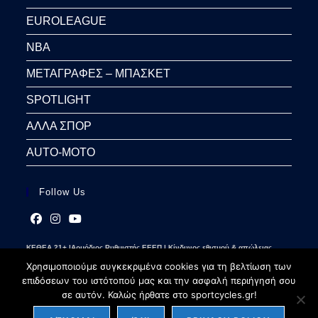
EUROLEAGUE
NBA
ΜΕΤΑΓΡΑΦΕΣ – ΜΠΑΣΚΕΤ
SPOTLIGHT
ΑΛΛΑ ΣΠΟΡ
AUTO-MOTO
Follow Us
Opens
Opens
Opens
ΚΕΘΕΑ 21+ |Αρμόδιος Ρυθμιστής ΕΕΕΠ | Κίνδυνος εθισμού & απώλειας
in
in
in
περιουσίας | Γραμμή βοήθειας ΚΕΘΕΑ: 2109237777 | Παίξε Υπεύθυνα
a
a
a
Χρησιμοποιούμε συγκεκριμένα cookies για τη βελτίωση των
new
new
new
επιδόσεων του ιστότοπού μας και την ασφαλή περιήγησή σου
tab
tab
tab
σε αυτόν. Καλώς ήρθατε στο sportcycles.gr!