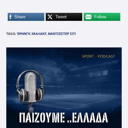
Share
Tweet
Follow
TAGS
:
ΈΡΛΙΝΓΚ ΧΆΑΛΑΝΤ
,
ΜΑΝΤΣΕΣΤΕΡ ΣΙΤΙ