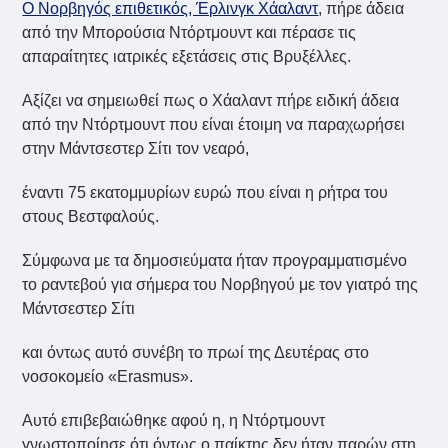
Ο Νορβηγός επιθετικός, Έρλινγκ Χάαλαντ
, πήρε άδεια
από την Μπορούσια Ντόρτμουντ και πέρασε τις
απαραίτητες ιατρικές εξετάσεις στις Βρυξέλλες.
Αξίζει να σημειωθεί πως ο Χάαλαντ πήρε ειδική άδεια
από την Ντόρτμουντ που είναι έτοιμη να παραχωρήσει
στην Μάντσεστερ Σίτι τον νεαρό,
έναντι 75 εκατομμυρίων ευρώ που είναι η ρήτρα του
στους Βεστφαλούς.
Σύμφωνα με τα δημοσιεύματα ήταν προγραμματισμένο
το ραντεβού για σήμερα του Νορβηγού με τον γιατρό της
Μάντσεστερ Σίτι
και όντως αυτό συνέβη το πρωί της Δευτέρας στο
νοσοκομείο «Erasmus».
Αυτό επιβεβαιώθηκε αφού η, η Ντόρτμουντ
γνωστοποίησε ότι όντως ο παίκτης δεν ήταν παρών στη