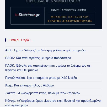
Παίζει Τώρα ..
ΑΕΚ: Έχασε “έδαφος” με δεύτερη γκέλα σε τρία παιχνίδια
ΠΑΟΚ: Και πάλι πρώτος με ωραίο ποδόσφαιρο
ΠΑΟΚ: Έβγαλε την υποχρέωση και στρέφει το βλέμμα του σε
Κηφισιά και Ολυμπιακό
Παναθηναϊκός: Και επίσημο το μπαμ με Χέιζ Ντέιβις
Άρης: Και επίσημα τέλος ο Άλβαρο
Σάκοτα: «Γνωριζόμαστε καλά, θέλουμε πολύ τη νίκη»
Κόντης: «Υποφέραμε όμως είμασταν εκεί, δυνατοί και προσηλωμένοι
στο σχέδιό μας»