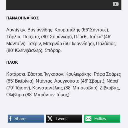
ΠΑΝΑΘΗΝΑΪΚΟΣ
Λοντίγκιν, Βαγιαννίδης, Κουρμπέλης (66′ Σάντσες),
Σάρλια, Πούχατς (80′ Χουάνκαρ), Πέρεθ, Τσόκαϊ (46′
Μαντσίνι), Τσέριν, Μπερνάρ (66′ Ιωαννίδης), Παλάσιος
(80′ Κλεϊνχέισλερ), Σπόραρ.
ΠΑΟΚ
Κοτάρσκι, Σάστρε, Ίνγκασον, Κουλιεράκης, Ράφα Σοάρες
(85′ Βιεϊρίνια), Ντάντας, Αουγκούστο (46′ Σβαμπ), Νάρεϊ
(79′ Τάισον), Κωνσταντέλιας (88′ Μπίσεσβαρ), Ζίβκοβιτς,
Ολιβέιρα (88′ Μπράντον Τόμας).
Share
Tweet
Follow