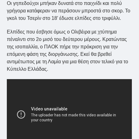
Οι γηπεδούχοι μπήκαν δυνατά στο παιχνίδι και πολύ
γρήγορα κατάφεραν να περάσουν μπροστά στο σκορ. Το
γκολ του Τσερίν στο 18′ έδωσε ελπίδες στο τριφύλλι.
Ελπίδες που έσβησε όμως ο Ολιβέιρα με χτύπημα
πέναλντι στο 2ο μισό του δεύτερου μέρους. Κρατώντας
της ισοπαλλία, ο ΠΑΟΚ πήρε την πρόκριση για την
επόμενη φάση της διοργάνωσης. Εκεί θα βρεθεί
αντιμέτωπος με τη Λαμία για μια θέση στον τελικό για το
Κύπελλο Ελλάδας.