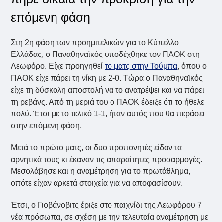
επόμενη φάση
Στη 2η φάση των προημιτελικών για το Κύπελλο
Ελλάδας, ο Παναθηναϊκός υποδέχθηκε τον ΠΑΟΚ στη
Λεωφόρο. Είχε προηγηθεί
το ματς στην Τούμπα
, όπου ο
ΠΑΟΚ είχε πάρει τη νίκη με 2-0. Τώρα ο Παναθηναϊκός
είχε τη δύσκολη αποστολή να το ανατρέψει και να πάρει
τη ρεβάνς. Από τη μεριά του ο ΠΑΟΚ έδειξε ότι το ήθελε
πολύ. Έτσι με το τελικό 1-1, ήταν αυτός που θα περάσει
στην επόμενη φάση.
Μετά το πρώτο ματς, οι δυο προπονητές είδαν τα
αρνητικά τους κι έκαναν τις απαραίτητες προσαρμογές.
Μεσολάβησε και η αναμέτρηση για το πρωτάθλημα,
οπότε είχαν αρκετά στοιχεία για να αποφασίσουν.
Έτσι, ο Γιοβάνοβιτς έριξε στο παιχνίδι της Λεωφόρου 7
νέα πρόσωπα, σε σχέση με την τελευταία αναμέτρηση με