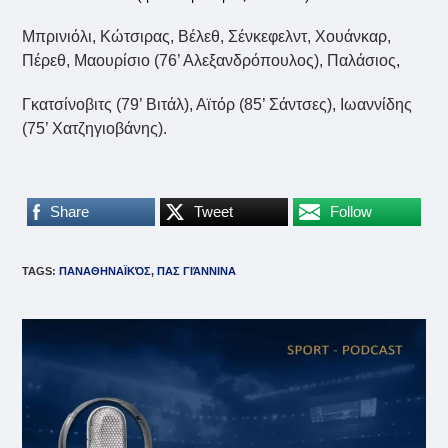
Μπρινιόλι, Κώτσιρας, Βέλεθ, Σένκεφελντ, Χουάνκαρ,
Πέρεθ, Μαουρίσιο (76’ Αλεξανδρόπουλος), Παλάσιος,
Γκατσίνοβιτς (79’ Βιτάλ), Αϊτόρ (85’ Σάντσες), Ιωαννίδης
(75’ Χατζηγιοβάνης).
Share
Tweet
Follow
TAGS
:
ΠΑΝΑΘΗΝΑΪΚΌΣ
,
ΠΑΣ ΓΙΆΝΝΙΝΑ