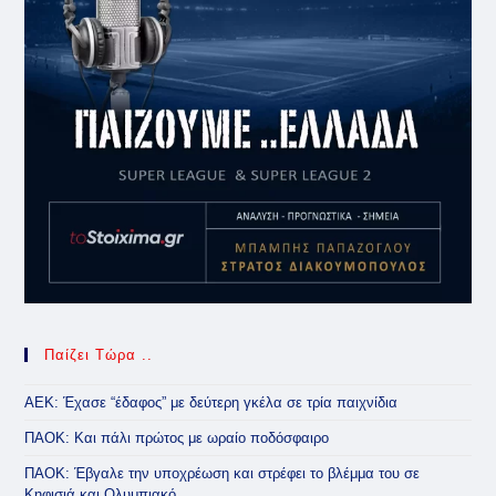
Παίζει Τώρα ..
ΑΕΚ: Έχασε “έδαφος” με δεύτερη γκέλα σε τρία παιχνίδια
ΠΑΟΚ: Και πάλι πρώτος με ωραίο ποδόσφαιρο
ΠΑΟΚ: Έβγαλε την υποχρέωση και στρέφει το βλέμμα του σε
Κηφισιά και Ολυμπιακό