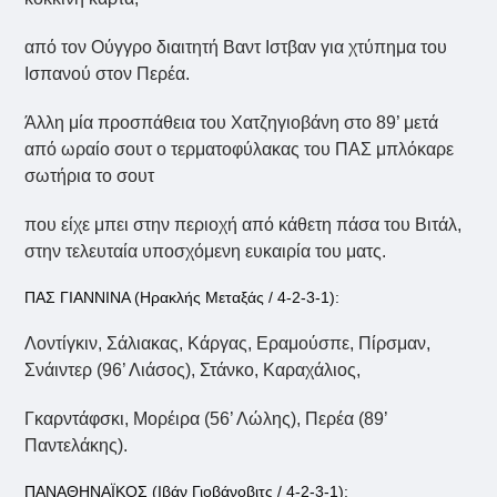
από τον Ούγγρο διαιτητή Βαντ Ιστβαν για χτύπημα του
Ισπανού στον Περέα.
Άλλη μία προσπάθεια του Χατζηγιοβάνη στο 89’ μετά
από ωραίο σουτ ο τερματοφύλακας του ΠΑΣ μπλόκαρε
σωτήρια το σουτ
που είχε μπει στην περιοχή από κάθετη πάσα του Βιτάλ,
στην τελευταία υποσχόμενη ευκαιρία του ματς.
ΠΑΣ ΓΙΑΝΝΙΝΑ (Ηρακλής Μεταξάς / 4-2-3-1):
Λοντίγκιν, Σάλιακας, Κάργας, Εραμούσπε, Πίρσμαν,
Σνάιντερ (96’ Λιάσος), Στάνκο, Καραχάλιος,
Γκαρντάφσκι, Μορέιρα (56’ Λώλης), Περέα (89’
Παντελάκης).
ΠΑΝΑΘΗΝΑΪΚΟΣ (Ιβάν Γιοβάνοβιτς / 4-2-3-1):