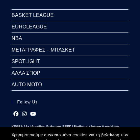
BASKET LEAGUE
EUROLEAGUE
NBA
ΜΕΤΑΓΡΑΦΕΣ – ΜΠΑΣΚΕΤ
SPOTLIGHT
ΑΛΛΑ ΣΠΟΡ
AUTO-MOTO
Follow Us
Opens
Opens
Opens
ΚΕΘΕΑ 21+ |Αρμόδιος Ρυθμιστής ΕΕΕΠ | Κίνδυνος εθισμού & απώλειας
in
in
in
περιουσίας | Γραμμή βοήθειας ΚΕΘΕΑ: 2109237777 | Παίξε Υπεύθυνα
a
a
a
Χρησιμοποιούμε συγκεκριμένα cookies για τη βελτίωση των