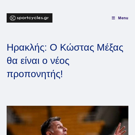
Skip
to
content
Menu
Ηρακλής: Ο Κώστας Μέξας
θα είναι ο νέος
προπονητής!