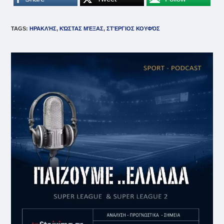
TAGS
:
ΗΡΑΚΛΉΣ
,
ΚΏΣΤΑΣ ΜΈΞΑΣ
,
ΣΤΈΡΓΙΟΣ ΚΟΥΦΌΣ