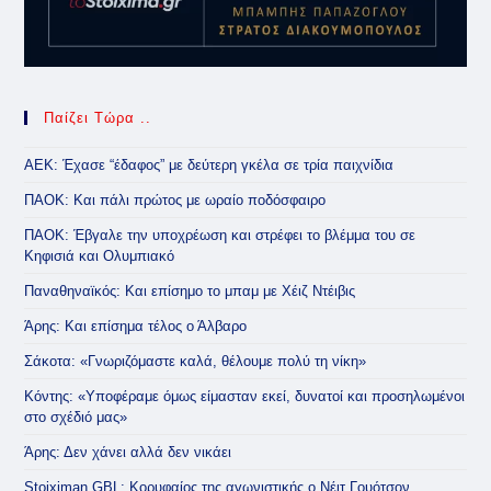
Παίζει Τώρα ..
ΑΕΚ: Έχασε “έδαφος” με δεύτερη γκέλα σε τρία παιχνίδια
ΠΑΟΚ: Και πάλι πρώτος με ωραίο ποδόσφαιρο
ΠΑΟΚ: Έβγαλε την υποχρέωση και στρέφει το βλέμμα του σε
Κηφισιά και Ολυμπιακό
Παναθηναϊκός: Και επίσημο το μπαμ με Χέιζ Ντέιβις
Άρης: Και επίσημα τέλος ο Άλβαρο
Σάκοτα: «Γνωριζόμαστε καλά, θέλουμε πολύ τη νίκη»
Κόντης: «Υποφέραμε όμως είμασταν εκεί, δυνατοί και προσηλωμένοι
στο σχέδιό μας»
Άρης: Δεν χάνει αλλά δεν νικάει
Stoiximan GBL: Κορυφαίος της αγωνιστικής ο Νέιτ Γουότσον