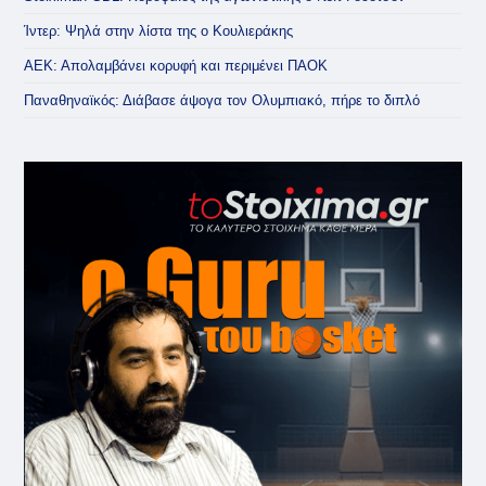
Ίντερ: Ψηλά στην λίστα της ο Κουλιεράκης
ΑΕΚ: Απολαμβάνει κορυφή και περιμένει ΠΑΟΚ
Παναθηναϊκός: Διάβασε άψογα τον Ολυμπιακό, πήρε το διπλό