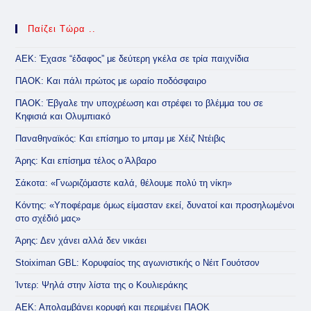
Παίζει Τώρα ..
ΑΕΚ: Έχασε “έδαφος” με δεύτερη γκέλα σε τρία παιχνίδια
ΠΑΟΚ: Και πάλι πρώτος με ωραίο ποδόσφαιρο
ΠΑΟΚ: Έβγαλε την υποχρέωση και στρέφει το βλέμμα του σε
Κηφισιά και Ολυμπιακό
Παναθηναϊκός: Και επίσημο το μπαμ με Χέιζ Ντέιβις
Άρης: Και επίσημα τέλος ο Άλβαρο
Σάκοτα: «Γνωριζόμαστε καλά, θέλουμε πολύ τη νίκη»
Κόντης: «Υποφέραμε όμως είμασταν εκεί, δυνατοί και προσηλωμένοι
στο σχέδιό μας»
Άρης: Δεν χάνει αλλά δεν νικάει
Stoiximan GBL: Κορυφαίος της αγωνιστικής ο Νέιτ Γουότσον
Ίντερ: Ψηλά στην λίστα της ο Κουλιεράκης
ΑΕΚ: Απολαμβάνει κορυφή και περιμένει ΠΑΟΚ