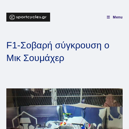
Skip
to
content
Menu
F1-Σοβαρή σύγκρουση ο
Μικ Σουμάχερ