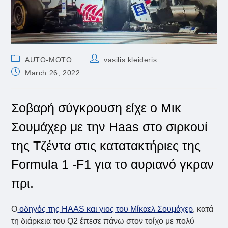
Post
Post
AUTO-MOTO
vasilis kleideris
category:
author:
Post
March 26, 2022
published:
Σοβαρή σύγκρουση είχε ο Μικ
Σουμάχερ με την Haas στο σιρκουί
της Τζέντα στις κατατακτήριες της
Formula 1 -F1 για το αυριανό γκραν
πρι.
O
οδηγός της HAAS και γιος του Μίκαελ Σουμάχερ
, κατά
τη διάρκεια του Q2 έπεσε πάνω στον τοίχο με πολύ