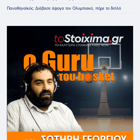
Παναθηναϊκός: Διάβασε άψογα τον Ολυμπιακό, πήρε το διπλό