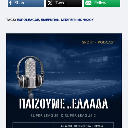
Share
Tweet
Follow
TAGS
:
EUROLEAGUE
,
ΒΙΛΕΡΜΠΑΝ
,
ΜΠΆΓΕΡΝ ΜΟΝΆΧΟΥ