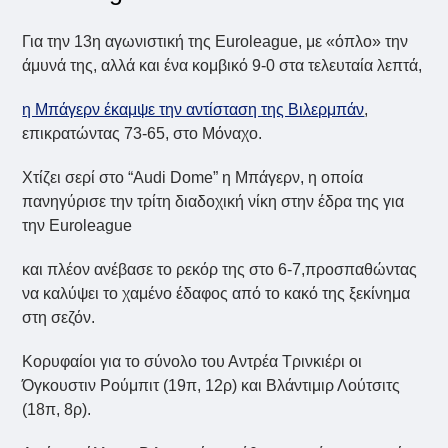
Για την 13η αγωνιστική της Euroleague, με «όπλο» την
άμυνά της, αλλά και ένα κομβικό 9-0 στα τελευταία λεπτά,
η Μπάγερν έκαμψε την αντίσταση της Βιλερμπάν
,
επικρατώντας 73-65, στο Μόναχο.
Χτίζει σερί στο “Audi Dome” η Μπάγερν, η οποία
πανηγύρισε την τρίτη διαδοχική νίκη στην έδρα της για
την Euroleague
και πλέον ανέβασε το ρεκόρ της στο 6-7,προσπαθώντας
να καλύψει το χαμένο έδαφος από το κακό της ξεκίνημα
στη σεζόν.
Κορυφαίοι για το σύνολο του Αντρέα Τρινκιέρι οι
Όγκουστιν Ρούμπιτ (19π, 12ρ) και Βλάντιμιρ Λούτσιτς
(18π, 8ρ).