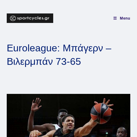
Skip
to
content
Menu
Euroleague: Μπάγερν –
Βιλερμπάν 73-65