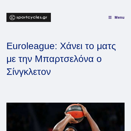
Skip
to
content
Menu
Euroleague: Χάνει το ματς
με την Μπαρτσελόνα ο
Σίνγκλετον