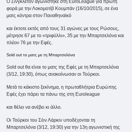
Ο Σίνγκλετον αγωνίστηκε στη EuroLeague για πρώτη
φορά με την Λοκομοτίβ Κουμπάν (16/10/2015), σε ένα
ματς κόντρα στον Παναθηναϊκό
και έκτοτε εκτός από τους 31 αγώνες με τους Ρώσους,
μέτρησε 67 με το «τριφύλλι», 35 με την Μπαρτσελόνα και
πλέον 76 με την Εφές.
Sold out το ματς με τη Μπαρτσελόνα
Sold out θα είναι το ματς της Εφές με τη Μπαρτσελόνα
(3/12, 19:30), όπως ανακοίνωσαν οι Τούρκοι.
Μετά το κάκιστο ξεκίνημα, η πρωταθλήτρια Ευρώπης
Εφές έχει πάρει τα πάνω της στη Euroleague
και θέλει να ανέβει κι άλλο.
Οι Τούρκοι του Σέιν Λάρκιν υποδέχονται τη
Μπαρτσελόνα (3/12, 19:30) για την 13η αγωνιστική της