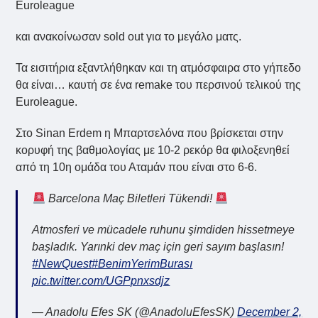
Euroleague
και ανακοίνωσαν sold out για το μεγάλο ματς.
Τα εισιτήρια εξαντλήθηκαν και τη ατμόσφαιρα στο γήπεδο
θα είναι… καυτή σε ένα remake του περσινού τελικού της
Euroleague.
Στο Sinan Erdem η Μπαρτσελόνα που βρίσκεται στην
κορυφή της βαθμολογίας με 10-2 ρεκόρ θα φιλοξενηθεί
από τη 10η ομάδα του Αταμάν που είναι στο 6-6.
Barcelona Maç Biletleri Tükendi!
Atmosferi ve mücadele ruhunu şimdiden hissetmeye
başladık. Yarınki dev maç için geri sayım başlasın!
#NewQuest
#BenimYerimBurası
pic.twitter.com/UGPpnxsdjz
— Anadolu Efes SK (@AnadoluEfesSK)
December 2,