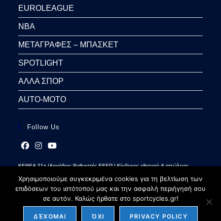
EUROLEAGUE
NBA
ΜΕΤΑΓΡΑΦΕΣ – ΜΠΑΣΚΕΤ
SPOTLIGHT
ΑΛΛΑ ΣΠΟΡ
AUTO-MOTO
Follow Us
Opens
Opens
Opens
ΚΕΘΕΑ 21+ |Αρμόδιος Ρυθμιστής ΕΕΕΠ | Κίνδυνος εθισμού & απώλειας
in
in
in
περιουσίας | Γραμμή βοήθειας ΚΕΘΕΑ: 2109237777 | Παίξε Υπεύθυνα
a
a
a
Χρησιμοποιούμε συγκεκριμένα cookies για τη βελτίωση των
new
new
new
επιδόσεων του ιστότοπού μας και την ασφαλή περιήγησή σου
tab
tab
tab
σε αυτόν. Καλώς ήρθατε στο sportcycles.gr!
ΔΈΧΟΜΑΙ
ΌΧΙ
PRIVACY POLICY