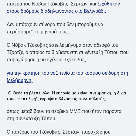
πατέρα του Νόβακ Τζόκοβιτς, Σέρτζαν, και
ξεχύθηκαν
στους δρόμους διαδηλώνοντας στο Βελιγράδι.
Δεν υπάρχουν σύνορα που δεν μπορούμε να
περάσουμε”, το μήνυμά τους.
Ο Νόβακ Τζόκοβιτς έστειλε μήνυμα στον αδερφό του,
Τζόρτζε, ο οποίος το διάβασε στη συνέντευξη Τύπου που
παραχώρησε η οικογένεια Τζόκοβιτς,
για την κράτηση του νο1 τενίστα του κόσμου σε δομή στη
Μελβούρνη.
“Ο Θεός τα βλέπει όλα. Η ευλογία μου είναι πνευματική, η δικιά
τους είναι υλική”, έγραψε ο 34χρονος πρωταθλητής,
όπως μεταδίδουν τα σερβικά ΜΜΕ που ήταν παρόντα
στη συνέντευξη Τύπου.
Ο πατέρας του Τζόκοβιτς, Σέρτζαν, παραχώρησε