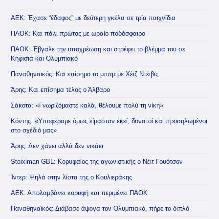
ΑΕΚ: Έχασε “έδαφος” με δεύτερη γκέλα σε τρία παιχνίδια
ΠΑΟΚ: Και πάλι πρώτος με ωραίο ποδόσφαιρο
ΠΑΟΚ: Έβγαλε την υποχρέωση και στρέφει το βλέμμα του σε
Κηφισιά και Ολυμπιακό
Παναθηναϊκός: Και επίσημο το μπαμ με Χέιζ Ντέιβις
Άρης: Και επίσημα τέλος ο Άλβαρο
Σάκοτα: «Γνωριζόμαστε καλά, θέλουμε πολύ τη νίκη»
Κόντης: «Υποφέραμε όμως είμασταν εκεί, δυνατοί και προσηλωμένοι
στο σχέδιό μας»
Άρης: Δεν χάνει αλλά δεν νικάει
Stoiximan GBL: Κορυφαίος της αγωνιστικής ο Νέιτ Γουότσον
Ίντερ: Ψηλά στην λίστα της ο Κουλιεράκης
ΑΕΚ: Απολαμβάνει κορυφή και περιμένει ΠΑΟΚ
Παναθηναϊκός: Διάβασε άψογα τον Ολυμπιακό, πήρε το διπλό