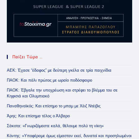
Παίζει Τώρα ..
ΑΕΚ: Έχασε “έδαφος” με δεύτερη γκέλα σε τρία παιχνίδια
ΠΑΟΚ: Και πάλι πρώτος με ωραίο ποδόσφαιρο
ΠΑΟΚ: Έβγαλε την υποχρέωση και στρέφει το βλέμμα του σε
Κηφισιά και Ολυμπιακό
Παναθηναϊκός: Και επίσημο το μπαμ με Χέιζ Ντέιβις
Άρης: Και επίσημα τέλος ο Άλβαρο
Σάκοτα: «Γνωριζόμαστε καλά, θέλουμε πολύ τη νίκη»
Κόντης: «Υποφέραμε όμως είμασταν εκεί, δυνατοί και προσηλωμένοι