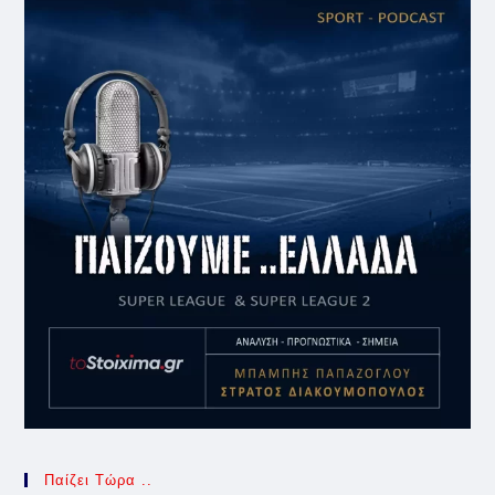
Παίζει Τώρα ..