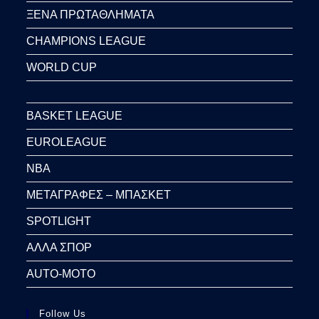
ΞΕΝΑ ΠΡΩΤΑΘΛΗΜΑΤΑ
CHAMPIONS LEAGUE
WORLD CUP
BASKET LEAGUE
EUROLEAGUE
NBA
ΜΕΤΑΓΡΑΦΕΣ – ΜΠΑΣΚΕΤ
SPOTLIGHT
ΑΛΛΑ ΣΠΟΡ
AUTO-MOTO
Follow Us