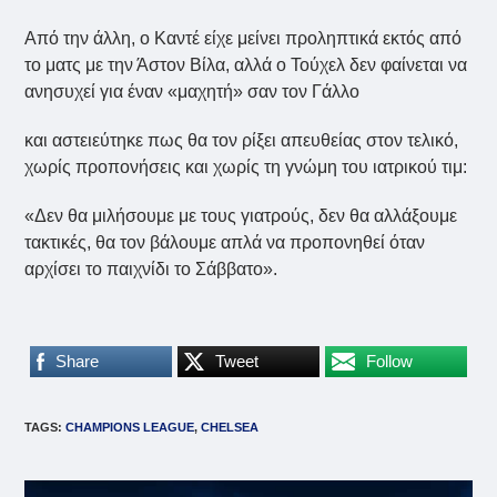
Από την άλλη, ο Καντέ είχε μείνει προληπτικά εκτός από
το ματς με την Άστον Βίλα, αλλά ο Τούχελ δεν φαίνεται να
ανησυχεί για έναν «μαχητή» σαν τον Γάλλο
και αστειεύτηκε πως θα τον ρίξει απευθείας στον τελικό,
χωρίς προπονήσεις και χωρίς τη γνώμη του ιατρικού τιμ:
«Δεν θα μιλήσουμε με τους γιατρούς, δεν θα αλλάξουμε
τακτικές, θα τον βάλουμε απλά να προπονηθεί όταν
αρχίσει το παιχνίδι το Σάββατο».
Share
Tweet
Follow
TAGS
:
CHAMPIONS LEAGUE
,
CHELSEA