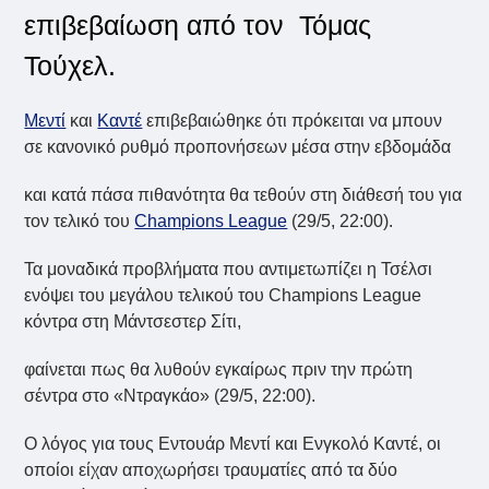
επιβεβαίωση από τον Τόμας
Τούχελ.
Μεντί
και
Καντέ
επιβεβαιώθηκε ότι πρόκειται να μπουν
σε κανονικό ρυθμό προπονήσεων μέσα στην εβδομάδα
και κατά πάσα πιθανότητα θα τεθούν στη διάθεσή του για
τον τελικό του
Champions League
(29/5, 22:00).
Τα μοναδικά προβλήματα που αντιμετωπίζει η Τσέλσι
ενόψει του μεγάλου τελικού του Champions League
κόντρα στη Μάντσεστερ Σίτι,
φαίνεται πως θα λυθούν εγκαίρως πριν την πρώτη
σέντρα στο «Ντραγκάο» (29/5, 22:00).
Ο λόγος για τους Εντουάρ Μεντί και Ενγκολό Καντέ, οι
οποίοι είχαν αποχωρήσει τραυματίες από τα δύο