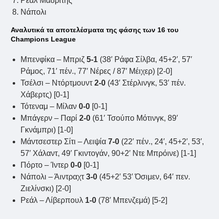
Ρεάλ Μαδρίτης
Νάπολι
Αναλυτικά τα αποτελέσματα της φάσης των 16 του
Champions League
Μπενφίκα – Μπριζ
5-1
(38′ Ράφα Σίλβα, 45+2′, 57′
Ράμος, 71′ πέν., 77′ Νέρες / 87′ Μέιχερ) [2-0]
Τσέλσι – Ντόρτμουντ
2-0
(43′ Στέρλινγκ, 53′ πέν.
Χάβερτς) [0-1]
Τότεναμ – Μίλαν
0-0
[0-1]
Μπάγερν – Παρί
2-0
(61′ Τσούπο Μότινγκ, 89′
Γκνάμπρι) [1-0]
Μάντσεστερ Σίτι – Λειψία
7-0
(22′ πέν., 24′, 45+2′, 53′,
57′ Χάλαντ, 49′ Γκιντογάν, 90+2′ Ντε Μπρόινε) [1-1]
Πόρτο – Ίντερ
0-0
[0-1]
Νάπολι – Άιντραχτ
3-0
(45+2′ 53′ Όσιμεν, 64′ πεν.
Ζιελίνσκι) [2-0]
Ρεάλ – Λίβερπουλ
1-0
(78′ Μπενζεμά) [5-2]